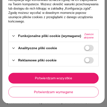
na Twoim komputerze. Możesz określić warunki przechowywania
✦
✦
✦
✦
lub dostępu do nich klikając w zakładkę „Konfiguracja zgód”.
✦
Zgodę możesz wycofać w dowolnym momencie poprzez
usunięcie plików cookies z przeglądarki z danego urządzenia
końcowego.
Jak wybrać idealny prezent dla
dziecka?
Zawsze
Funkcjonalne pliki cookie (wymagane)
aktywne
Wybór
prezentu dla dziecka
bywa trudny. Rynek jest
Analityczne pliki cookie
ogromny, a każde dziecko jest inne. W Baby&Travel
pomagamy rodzicom i bliskim od ponad 13 lat i to
Reklamowe pliki cookie
doświadczenie przekuliśmy w prosty poradnik, który
przeprowadzi Cię przez trzy kroki: wiek, okazja, budżet.
Potwierdzam wszystkie
Znajdziesz tu
sprawdzone pomysły na prezent
dla dzieci
w każdym wieku. Od gryzaków dla noworodka, przez
pierwsze klocki dla roczniaka, po zestawy naukowe STEM
Potwierdzam wymagane
dla starszaków. Każda kategoria (
prezent dla noworodka,
prezent dla 2-latka, prezent dla przedszkolaka
) zawiera