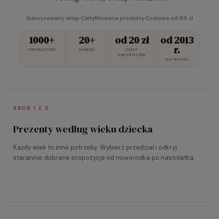
Autoryzowany sklep
Certyfikowane produkty
Dostawa od 99 zł
1000+
20+
od 20 zł
od 2013
r.
PRODUKTÓW
MAREK
CENY
PREZENTÓW
NA RYNKU
KROK 1 Z 3
Prezenty według wieku dziecka
Każdy wiek to inne potrzeby. Wybierz przedział i odkryj
Dla noworodka
Dla 1-latka
starannie dobrane propozycje od noworodka po nastolatka.
Dla 1,5-latka
Dla 2-latka
Dla 3-latka
Dla 4–5-latka
Noworodek i niemowlę
Dla 6–7-latka
Roczek i pierwsze kroki
Dla 8-latka
Aktywny maluch
Maluch odkrywa świat
Czas na przedszkole
Mały odkrywca
Czas na szkołę
Coraz bardziej samodzielny