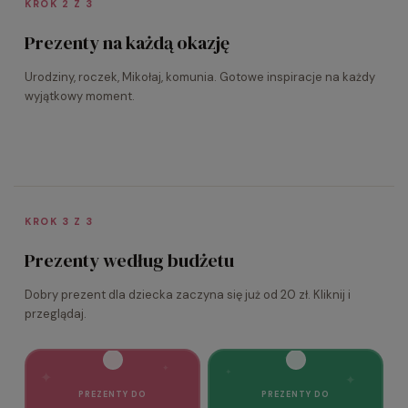
KROK 2 Z 3
Prezenty na każdą okazję
Urodziny, roczek, Mikołaj, komunia. Gotowe inspiracje na każdy
Narodziny
Urodziny
Roczek
Mikołaj
wyjątkowy moment.
Święta
Wielkanoc
Wyprawka i pierwsze
Back to School
Komunia
Dla każdego wieku
Pierwsze wielkie święto
Dzień Dziecka
prezenty
6 grudnia
Boże Narodzenie
Wiosenne niespodzianki
Wyprawka szkolna
Wyjątkowy dzień
1 czerwca
KROK 3 Z 3
Prezenty według budżetu
Dobry prezent dla dziecka zaczyna się już od 20 zł. Kliknij i
przeglądaj.
✦
✦
✦
✦
✦
PREZENTY DO
PREZENTY DO