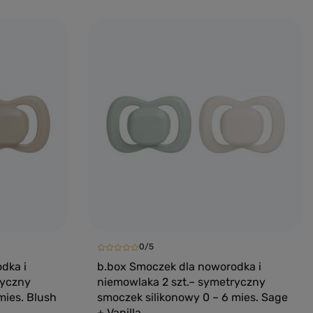
yka
Dodaj do koszyka
0/5
dka i
b.box Smoczek dla noworodka i
ryczny
niemowlaka 2 szt.– symetryczny
mies. Blush
smoczek silikonowy 0 – 6 mies. Sage
+ Vanilla