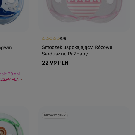
0/5
Smoczek uspokajający, Różowe
ngwin
Serduszka, RaZbaby
22,99 PLN
sie 30 dni
:
22,99 PLN
-
yka
Dodaj do koszyka
NIEDOSTĘPNY