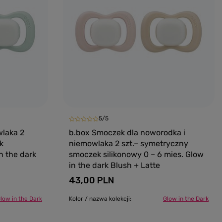
5/5
laka 2
b.box Smoczek dla noworodka i
k
niemowlaka 2 szt.– symetryczny
n the dark
smoczek silikonowy 0 – 6 mies. Glow
in the dark Blush + Latte
43,00 PLN
low in the Dark
Kolor / nazwa kolekcji:
Glow in the Dark