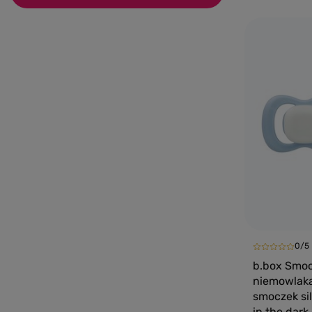
0/5
b.box Smoc
niemowlaka
smoczek si
in the dark