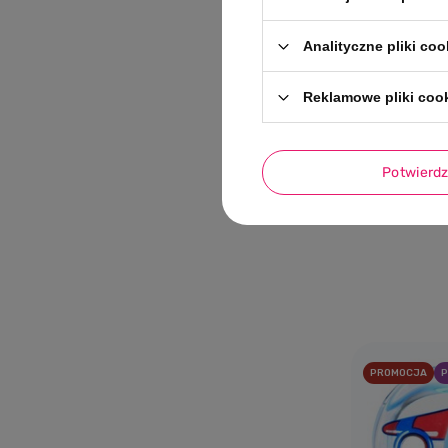
Analityczne pliki coo
Reklamowe pliki coo
0/5
b.box Smoc
szt.– syme
silikonowy
Potwierd
43,00 PL
PROMOCJA
P