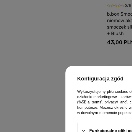
0/5
b.box Smoc
niemowlaka
smoczek sil
+ Blush
43,00 PL
Konfiguracja zgód
Wykorzystujemy pliki cookies d
działania marketingowe - zarówn
(%5Biai:terms\_privacy\_and\_c
komputerze. Możesz określić wa
w dowolnym momencie poprzez u
Funkcjonalne pliki 