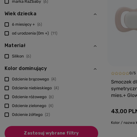
marka RaZbaby
6
Wiek dziecka
6 miesięcy +
6
od urodzenia (0m +)
11
Materiał
Silikon
6
Kolor dominujący
0/5
Odcienie brązowego
4
Smoczek dl
Odcienie niebieskiego
4
symetryczn
mies.+ Glow
Odcienie różowego
6
Odcienie zielonego
4
43,00 PL
Odcienie żółtego
2
Kolor / nazwa k
Zastosuj wybrane filtry