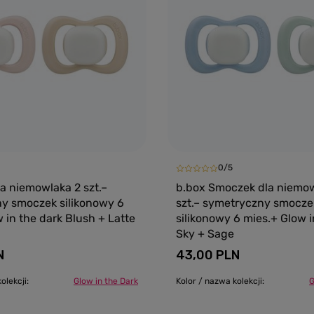
0/5
a niemowlaka 2 szt.–
b.box Smoczek dla niemow
y smoczek silikonowy 6
szt.– symetryczny smocze
 in the dark Blush + Latte
silikonowy 6 mies.+ Glow i
Sky + Sage
N
43,00 PLN
olekcji:
Glow in the Dark
Kolor / nazwa kolekcji:
G