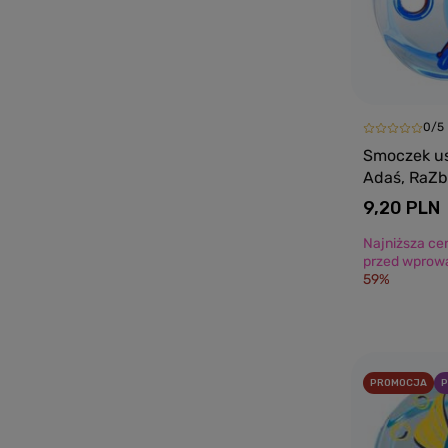
0/5
Smoczek us
Adaś, RaZ
9,20 PLN
Najniższa ce
przed wprowa
59%
PROMOCJA
P