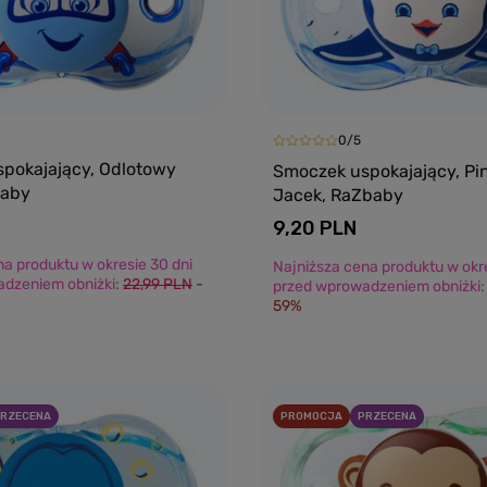
0/5
pokajający, Odlotowy
Smoczek uspokajający, Pi
baby
Jacek, RaZbaby
9,20 PLN
na produktu w okresie 30 dni
Najniższa cena produktu w okre
dzeniem obniżki:
22,99 PLN
-
przed wprowadzeniem obniżki
59%
Dodaj do koszyka
Dodaj do kosz
RZECENA
PROMOCJA
PRZECENA