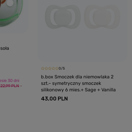
soła
0/5
b.box Smoczek dla niemowlaka 2
sie 30 dni
szt.– symetryczny smoczek
:
22,99 PLN
-
silikonowy 6 mies.+ Sage + Vanilla
43,00 PLN