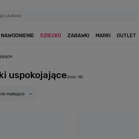
NAWODNIENIE
DZIECKO
ZABAWKI
MARKI
OUTLET
jające
i uspokojające
(ilość:
18
)
cie malejąco