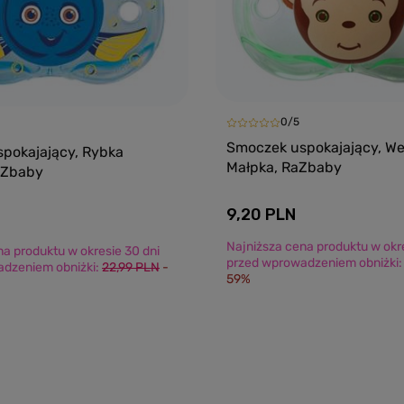
0/5
Smoczek uspokajający, We
pokajający, Rybka
Małpka, RaZbaby
aZbaby
9,20 PLN
Najniższa cena produktu w okre
na produktu w okresie 30 dni
przed wprowadzeniem obniżki
dzeniem obniżki:
22,99 PLN
-
59%