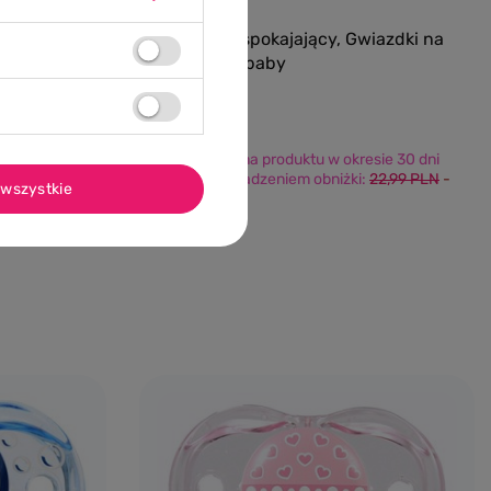
0/5
Smoczek uspokajający, Gwiazdki na
Niebie, RaZbaby
9,20 PLN
 szt.–
Najniższa cena produktu w okresie 30 dni
konowy 6
przed wprowadzeniem obniżki:
22,99 PLN
-
ox
wszystkie
59%
Dodaj do koszyka
yka