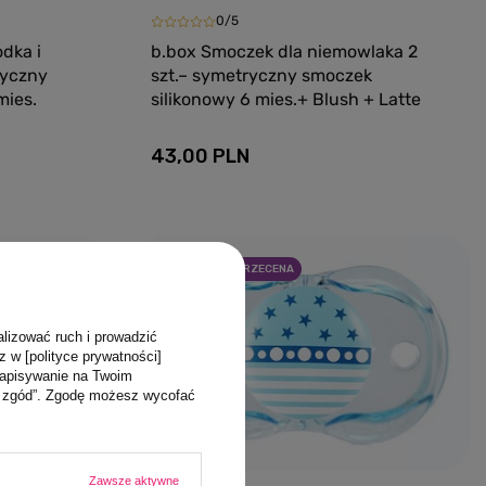
0/5
dka i
b.box Smoczek dla niemowlaka 2
ryczny
szt.– symetryczny smoczek
mies.
silikonowy 6 mies.+ Blush + Latte
43,00 PLN
yka
Dodaj do koszyka
PROMOCJA
PRZECENA
alizować ruch i prowadzić
z w [polityce prywatności]
zapisywanie na Twoim
ja zgód”. Zgodę możesz wycofać
Zawsze aktywne