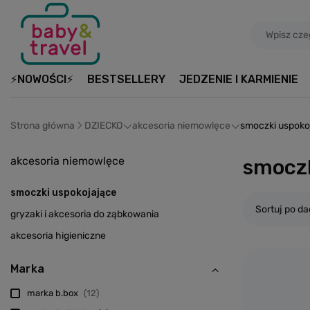
⚡NOWOŚCI⚡
BESTSELLERY
JEDZENIE I KARMIENIE
Strona główna
DZIECKO
akcesoria niemowlęce
smoczki uspoko
akcesoria niemowlęce
smoczk
smoczki uspokojające
Sortuj po da
gryzaki i akcesoria do ząbkowania
akcesoria higieniczne
Marka
marka b.box
12