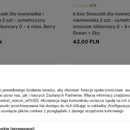
0/5
zek dla noworodka i
b.box Smoczek dla noworo
 2 szt.– symetryczny
niemowlaka 2 szt.– symet
ikonowy 0 – 6 mies. Berry
smoczek silikonowy 0 – 6 
Ocean + Sky
N
43,00 PLN
Dodaj do koszyka
Dodaj do kosz
o prawidłowego działania serwisu, aby oferować funkcje społecznościowe, an
o przez nas, jak i naszych Zaufanych Partnerów. Więcej informacji znajdzies
ookie\_notice\_url%5D). Akceptacja tego komunikatu oznacza zgodę na ich 
runki przechowywania lub dostępu do nich klikając w zakładkę „Konfigurac
sunięcie plików cookies z przeglądarki z danego urządzenia końcowego.
cookie (wymagane)