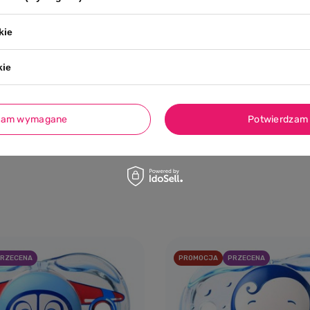
kie
kie
0/5
zek dla niemowlaka 2
Smoczek dla niemowlaka 2
tryczny smoczek
symetryczny smoczek sili
 6 mies.+ Ocean + Sky
mies.+ Berry + Blush, b.b
zam wymagane
Potwierdzam 
N
43,00 PLN
Dodaj do koszyka
Dodaj do kosz
RZECENA
PROMOCJA
PRZECENA