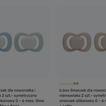
Dodaj do koszyka
Dodaj do kosz
0/5
zek dla noworodka i
b.box Smoczek dla noworo
 2 szt.– symetryczny
niemowlaka 2 szt.– symet
likonowy 0 – 6 mies. Glow
smoczek silikonowy 0 – 6 
 Sky + Sage
+ Latte