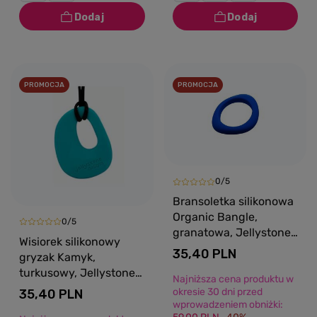
PROMOCJA
PROMOCJA
0/5
Bransoletka silikonowa
Organic Bangle,
0/5
granatowa, Jellystone
Wisiorek silikonowy
Designs
35,40 PLN
gryzak Kamyk,
turkusowy, Jellystone
Najniższa cena produktu w
Designs
okresie 30 dni przed
35,40 PLN
wprowadzeniem obniżki: