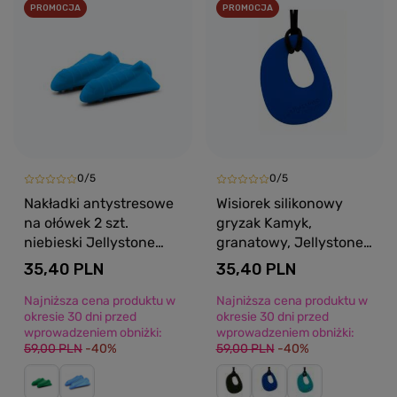
PROMOCJA
PROMOCJA
0/5
0/5
Nakładki antystresowe
Wisiorek silikonowy
na ołówek 2 szt.
gryzak Kamyk,
niebieski Jellystone
granatowy, Jellystone
Designs
Designs
35,40 PLN
35,40 PLN
Najniższa cena produktu w
Najniższa cena produktu w
okresie 30 dni przed
okresie 30 dni przed
wprowadzeniem obniżki:
wprowadzeniem obniżki:
59,00 PLN
-40%
59,00 PLN
-40%