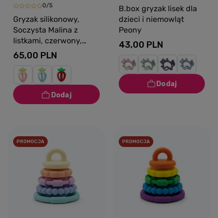
0/5
B.box gryzak lisek dla
dzieci i niemowląt
Gryzak silikonowy,
Peony
Soczysta Malina z
listkami, czerwony,
43,00 PLN
RaZbaby
65,00 PLN
PROMOCJA
PROMOCJA