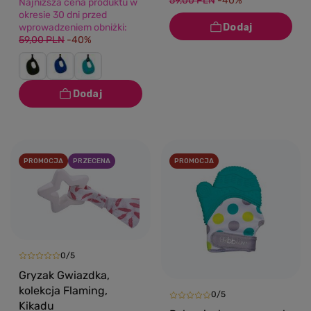
59,00 PLN
-40%
Najniższa cena produktu w
okresie 30 dni przed
wprowadzeniem obniżki:
59,00 PLN
-40%
PROMOCJA
PRZECENA
PROMOCJA
0/5
Gryzak Gwiazdka,
kolekcja Flaming,
0/5
Kikadu