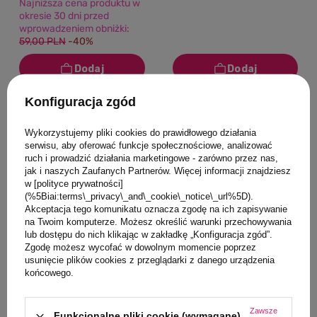
Najniższa cena produktu w
okresie 30 dni przed
wprowadzeniem obniżki:
59,00 PLN
-40%
Konfiguracja zgód
Wykorzystujemy pliki cookies do prawidłowego działania
serwisu, aby oferować funkcje społecznościowe, analizować
ruch i prowadzić działania marketingowe - zarówno przez nas,
jak i naszych Zaufanych Partnerów. Więcej informacji znajdziesz
w [polityce prywatności]
(%5Biai:terms\_privacy\_and\_cookie\_notice\_url%5D).
Akceptacja tego komunikatu oznacza zgodę na ich zapisywanie
na Twoim komputerze. Możesz określić warunki przechowywania
lub dostępu do nich klikając w zakładkę „Konfiguracja zgód”.
Zgodę możesz wycofać w dowolnym momencie poprzez
usunięcie plików cookies z przeglądarki z danego urządzenia
końcowego.
0/5
0/5
Gryzak silikonowy
Gryzak silikonowy
Soczysta Malina Plus,
Soczysta Malina Plus,
Zawsze
Funkcjonalne pliki cookie (wymagane)