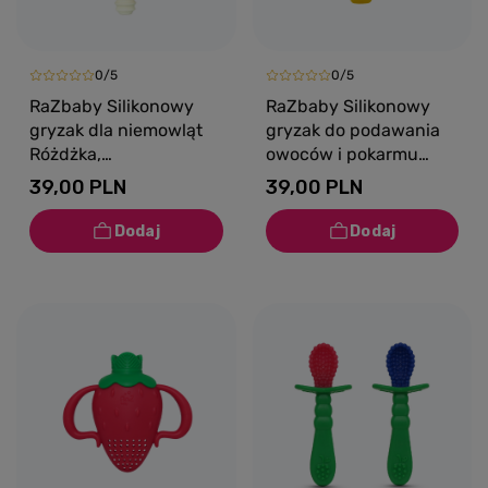
0/5
0/5
RaZbaby Silikonowy
RaZbaby Silikonowy
gryzak dla niemowląt
gryzak do podawania
Różdżka,
owoców i pokarmu
wielokolorowy, 3m+
Fruitique Banan, 6m+
39,00 PLN
39,00 PLN