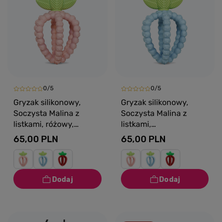
0/5
0/5
Gryzak silikonowy,
Gryzak silikonowy,
Soczysta Malina z
Soczysta Malina z
listkami, różowy,
listkami,
RaZbaby
niebieski,RaZbaby
65,00 PLN
65,00 PLN