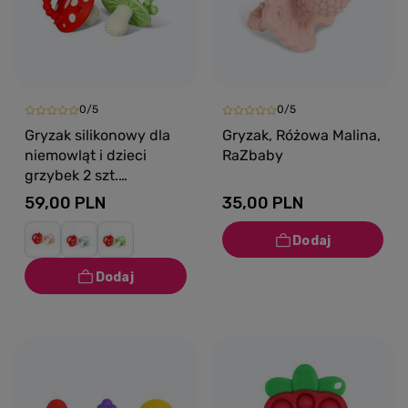
0/5
0/5
Gryzak silikonowy dla
Gryzak, Różowa Malina,
niemowląt i dzieci
RaZbaby
grzybek 2 szt.
czerwony i zielony
59,00 PLN
35,00 PLN
RaZbaby