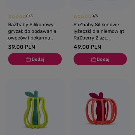
0/5
0/5
RaZbaby Silikonowy
RaZbaby Silikonowe
gryzak do podawania
łyżeczki dla niemowląt
owoców i pokarmu
RaZberry 2 szt.,
Fruitique Truskawka,
czerwona i niebieska,
39,00 PLN
49,00 PLN
6m+
6m+