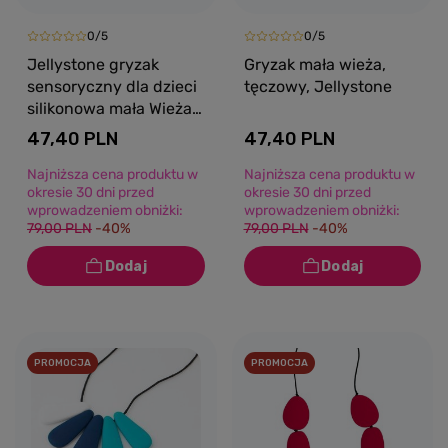
0/5
0/5
Jellystone gryzak
Gryzak mała wieża,
sensoryczny dla dzieci
tęczowy, Jellystone
silikonowa mała Wieża
pastelowy
47,40 PLN
47,40 PLN
Najniższa cena produktu w
Najniższa cena produktu w
okresie 30 dni przed
okresie 30 dni przed
wprowadzeniem obniżki:
wprowadzeniem obniżki:
79,00 PLN
-40%
79,00 PLN
-40%
PROMOCJA
PROMOCJA