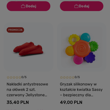
PROMOCJA
0/5
0/5
Nakładki antystresowe
Gryzak silikonowy w
na ołówek 2 szt.
kształcie kwiatka Sassy
czerwony Jellystone
– bezpieczny dla
Designs
niemowląt 3m+
35,40 PLN
49,00 PLN