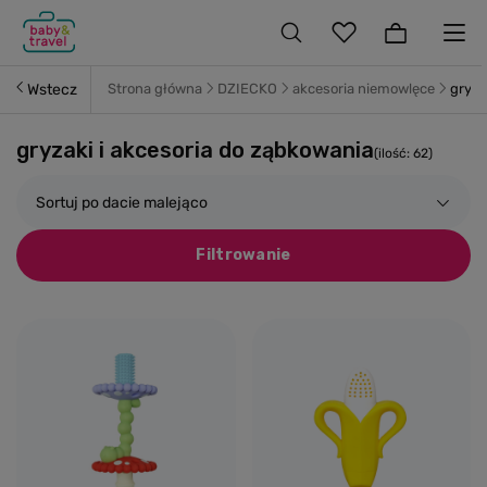
Wstecz
Strona główna
DZIECKO
akcesoria niemowlęce
gryza
gryzaki i akcesoria do ząbkowania
(ilość:
62
)
Sortuj po dacie malejąco
Filtrowanie