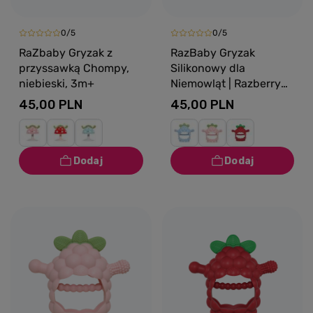
0/5
0/5
RaZbaby Gryzak z
RazBaby Gryzak
przyssawką Chompy,
Silikonowy dla
niebieski, 3m+
Niemowląt | Razberry
Grip błękitny, 3m+
45,00 PLN
45,00 PLN