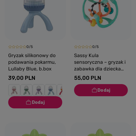
0/5
0/5
Gryzak silikonowy do
Sassy Kula
podawania pokarmu,
sensoryczna – gryzak i
Lullaby Blue, b.box
zabawka dla dziecka
3m+
39,00 PLN
55,00 PLN