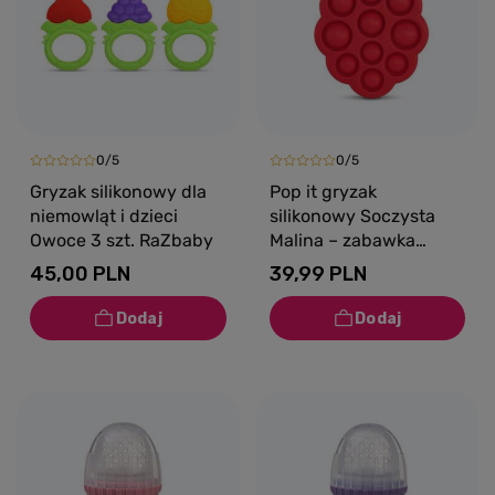
0/5
0/5
Gryzak silikonowy dla
Pop it gryzak
niemowląt i dzieci
silikonowy Soczysta
Owoce 3 szt. RaZbaby
Malina – zabawka
sensoryczna dla
45,00 PLN
39,99 PLN
niemowląt RaZbaby