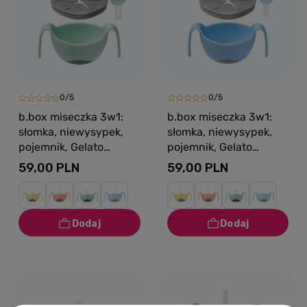
0/5
0/5
b.box miseczka 3w1:
b.box miseczka 3w1:
słomka, niewysypek,
słomka, niewysypek,
pojemnik, Gelato
pojemnik, Gelato
Pistachio
Bubblegum
59,00 PLN
59,00 PLN