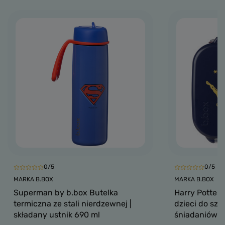
0/5
0/5
MARKA B.BOX
MARKA B.BOX
Superman by b.box Butelka
Harry Potter 
termiczna ze stali nierdzewnej |
dzieci do szk
składany ustnik 690 ml
śniadaniówka