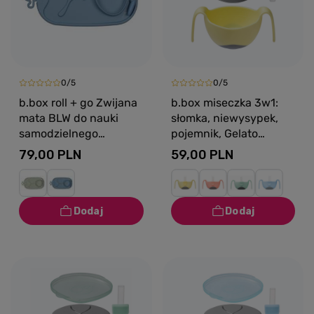
0/5
0/5
b.box roll + go Zwijana
b.box miseczka 3w1:
mata BLW do nauki
słomka, niewysypek,
samodzielnego
pojemnik, Gelato
jedzenia dla dzieci
Banana Split
79,00 PLN
59,00 PLN
Ocean