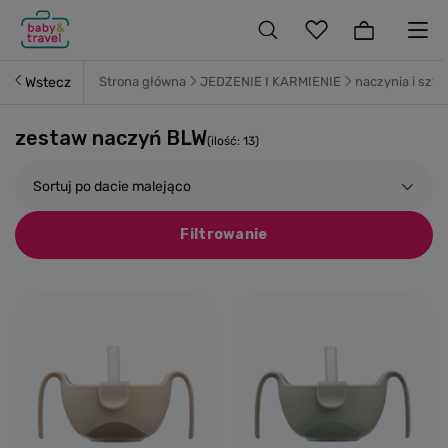
Wstecz
Strona główna
JEDZENIE I KARMIENIE
naczynia i sztu
zestaw naczyń BLW
(ilość:
13
)
Sortuj po dacie malejąco
Filtrowanie