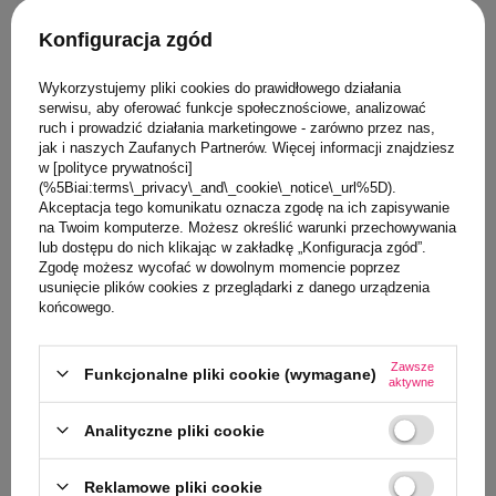
Konfiguracja zgód
Wykorzystujemy pliki cookies do prawidłowego działania
serwisu, aby oferować funkcje społecznościowe, analizować
ruch i prowadzić działania marketingowe - zarówno przez nas,
0/5
jak i naszych Zaufanych Partnerów. Więcej informacji znajdziesz
Miseczka ze słomką,
w [polityce prywatności]
Strawberry Shake,
0/5
(%5Biai:terms\_privacy\_and\_cookie\_notice\_url%5D).
b.box
Akceptacja tego komunikatu oznacza zgodę na ich zapisywanie
Miseczka ze słomką,
na Twoim komputerze. Możesz określić warunki przechowywania
Ocean Breeze, b.box
69,00 PLN
lub dostępu do nich klikając w zakładkę „Konfiguracja zgód”.
Zgodę możesz wycofać w dowolnym momencie poprzez
usunięcie plików cookies z przeglądarki z danego urządzenia
69,00 PLN
końcowego.
Zawsze
Funkcjonalne pliki cookie (wymagane)
aktywne
Analityczne pliki cookie
Reklamowe pliki cookie
NIEDOSTĘPNY
NIEDOSTĘPNY