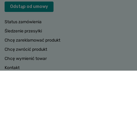
Odstąp od umowy
Status zamówienia
Śledzenie przesyłki
Chcę zareklamować produkt
Chcę zwrócić produkt
Chcę wymienić towar
Kontakt
Konto
INFORMACJE
POMOC
W sklepie prezentujemy ceny brutto (z VAT).