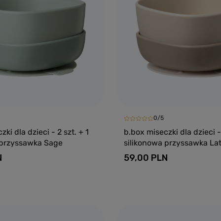
0/5
ki dla dzieci - 2 szt. + 1
b.box miseczki dla dzieci - 
 przyssawka Sage
silikonowa przyssawka La
N
59,00 PLN
Dodaj do koszyka
Dodaj do kosz