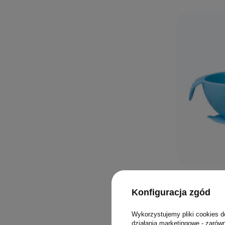
0/5
B.box Sili
Konfiguracja zgód
przyssawką 
niemowlaka
Wykorzystujemy pliki cookies d
działania marketingowe - zarówn