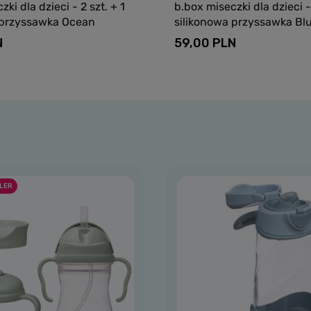
ki dla dzieci - 2 szt. + 1
b.box miseczki dla dzieci - 
 przyssawka Ocean
silikonowa przyssawka Bl
N
59,00 PLN
Dodaj do koszyka
Dodaj do kosz
LER