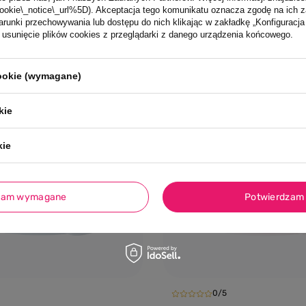
N
85,00 PLN
ookie\_notice\_url%5D). Akceptacja tego komunikatu oznacza zgodę na ich 
runki przechowywania lub dostępu do nich klikając w zakładkę „Konfigurac
sunięcie plików cookies z przeglądarki z danego urządzenia końcowego.
cookie (wymagane)
Dodaj do koszyka
Dodaj do kosz
NIEDOSTĘPNY
kie
kie
zam wymagane
Potwierdzam 
0/5