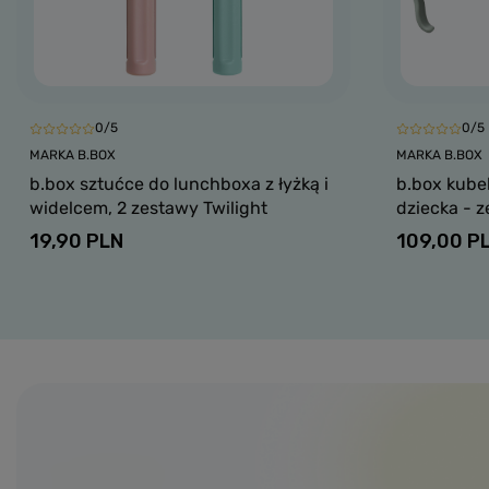
0/5
0/5
MARKA B.BOX
MARKA B.BOX
b.box sztućce do lunchboxa z łyżką i
b.box kubek
widelcem, 2 zestawy Twilight
dziecka - 
19,90 PLN
109,00 P