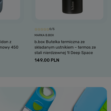
0/5
MARKA B.BOX
idon z
b.box Butelka termiczna ze
tanowy 450
składanym ustnikiem – termos ze
stali nierdzewnej 1l Deep Space
149,00 PLN