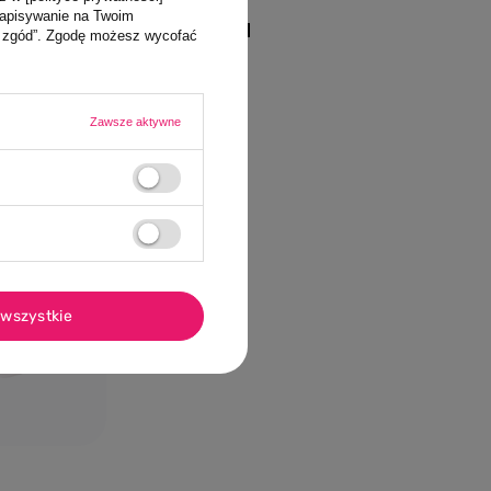
zapisywanie na Twoim
85,00 PLN
ja zgód”. Zgodę możesz wycofać
Zawsze aktywne
yka
Dodaj do koszyka
wszystkie