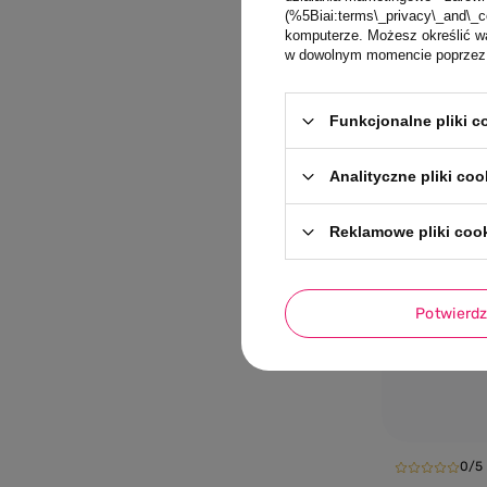
85,00 PL
(%5Biai:terms\_privacy\_and\_c
komputerze. Możesz określić wa
w dowolnym momencie poprzez u
Funkcjonalne pliki 
NIEDOSTĘPNY
Analityczne pliki coo
Reklamowe pliki coo
Potwierd
0/5