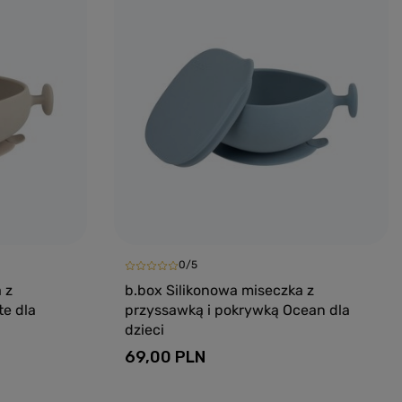
0/5
 z
b.box Silikonowa miseczka z
te dla
przyssawką i pokrywką Ocean dla
dzieci
69,00 PLN