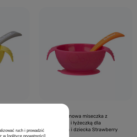
yka
Dodaj do koszyka
0/5
 z
B.box Silikonowa miseczka z
przyssawką i łyżeczką dla
on Sherbet
niemowlaka i dziecka Strawberry
alizować ruch i prowadzić
Shake
z w [polityce prywatności]