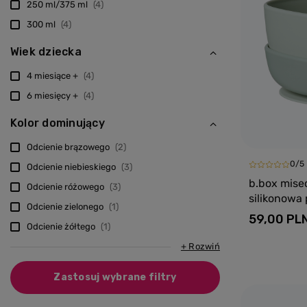
250 ml/375 ml
4
300 ml
4
Wiek dziecka
4 miesiące +
4
6 miesięcy +
4
Kolor dominujący
Odcienie brązowego
2
0/5
Odcienie niebieskiego
3
b.box misecz
Odcienie różowego
3
silikonowa
Odcienie zielonego
1
59,00 PL
Odcienie żółtego
1
+ Rozwiń
Zastosuj wybrane filtry