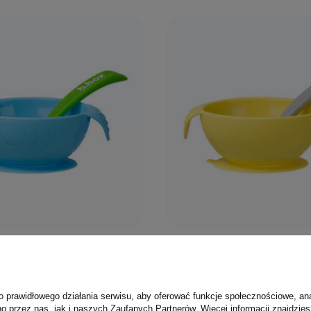
Dodaj do koszyka
Dodaj do kosz
0/5
konowa miseczka z
B.box Silikonowa miseczka
i łyżeczką dla
przyssawką i łyżeczką dla
 i dziecka Ocean Breeze
niemowlaka i dziecka Lem
o prawidłowego działania serwisu, aby oferować funkcje społecznościowe, an
o przez nas, jak i naszych Zaufanych Partnerów. Więcej informacji znajdzies