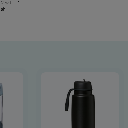
2 szt. + 1
ush
yka