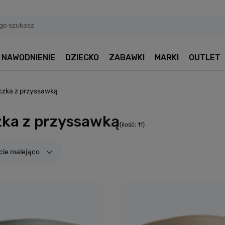
NAWODNIENIE
DZIECKO
ZABAWKI
MARKI
OUTLET
czka z przyssawką
ka z przyssawką
(ilość:
11
)
cie malejąco