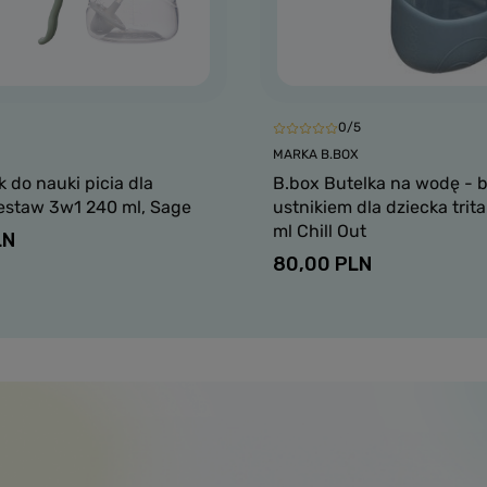
0/5
MARKA B.BOX
 do nauki picia dla
B.box Butelka na wodę - b
zestaw 3w1 240 ml, Sage
ustnikiem dla dziecka tri
ml Chill Out
LN
80,00 PLN