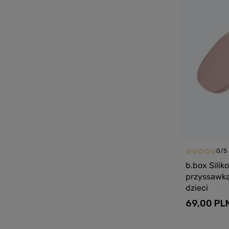
0/5
b.box Sili
przyssawką
dzieci
69,00 PL