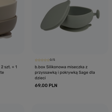
0/5
2 szt. + 1
b.box Silikonowa miseczka z
tte
przyssawką i pokrywką Sage dla
dzieci
69,00 PLN
yka
Dodaj do koszyka