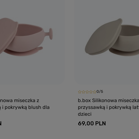
0/5
konowa miseczka z
b.box Silikonowa miseczka
 i pokrywką blush dla
przyssawką i pokrywką lat
dzieci
N
69,00 PLN