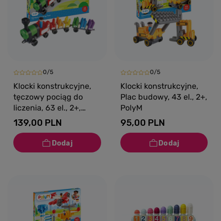
0/5
0/5
Klocki konstrukcyjne,
Klocki konstrukcyjne,
tęczowy pociąg do
Plac budowy, 43 el., 2+,
liczenia, 63 el., 2+,
PolyM
PolyM
139,00 PLN
95,00 PLN