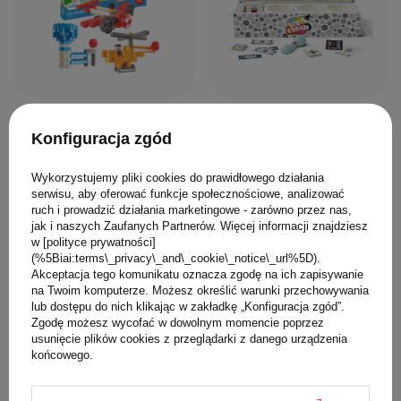
0/5
0/5
Konfiguracja zgód
Klocki konstrukcyjne,
Topbright Lodziarnia
Lotnisko, 142 el., 2+,
zabawka
Wykorzystujemy pliki cookies do prawidłowego działania
PolyM
matematyczna dla
serwisu, aby oferować funkcje społecznościowe, analizować
dzieci – gra edukacyjna
189,00 PLN
119,00 PLN
ruch i prowadzić działania marketingowe - zarówno przez nas,
Montessori 24 mies. +
jak i naszych Zaufanych Partnerów. Więcej informacji znajdziesz
w [polityce prywatności]
(%5Biai:terms\_privacy\_and\_cookie\_notice\_url%5D).
Akceptacja tego komunikatu oznacza zgodę na ich zapisywanie
na Twoim komputerze. Możesz określić warunki przechowywania
lub dostępu do nich klikając w zakładkę „Konfiguracja zgód”.
Zabawki dla 2 latka z naturalnych
Zgodę możesz wycofać w dowolnym momencie poprzez
materiałów w duchu Montessori
usunięcie plików cookies z przeglądarki z danego urządzenia
końcowego.
W drugim roku życia dziecko intensywnie ćwiczy koordynację
ruchową i precyzję chwytu. Drewniane zestawy o prostej