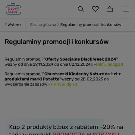
Wstecz
Strona główna
Regulaminy promocji i konkursów
Regulaminy promocji i konkursów
Regulamin promocji
"Oferty Specjalne Black Week 2024"
ważny od dnia 29.11.2024 do dnia 02.12.2024r. -
kliknij podgląd
Regulamin promocji
"Chusteczki Kinder by Nature za 1 zł z
produktami marki Potette"
ważny od 28.02.2025 do
wyczerpania zapasów -
kliknij podgląd
Kup 2 produkty b.box z rabatem –20% na
tańszy produkt
PROMOCJA W KOSZYKU