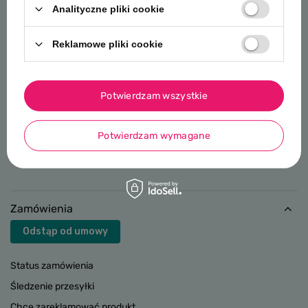
Analityczne pliki cookie
NEWSLETTER
Bądź na bieżąco z nowościami i promocjami
Reklamowe pliki cookie
Podaj swój adres e-mail
Potwierdzam wszystkie
Zapisz
Wyrażam zgodę na przetwarzanie moich danych
osobowych (adres e-mail) na potrzeby wysyłki newslettera
Potwierdzam wymagane
z informacją handlową (marketing). Więcej w
polityce
prywatności.
Zamówienia
Odstąp od umowy
Status zamówienia
Śledzenie przesyłki
Chcę zareklamować produkt