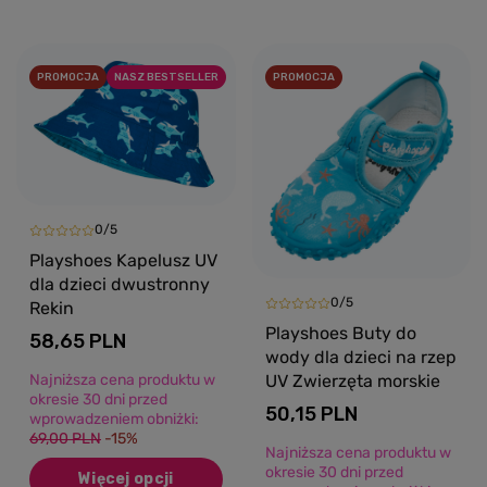
PROMOCJA
NASZ BESTSELLER
PROMOCJA
0/5
Playshoes Kapelusz UV
dla dzieci dwustronny
0/5
Rekin
Playshoes Buty do
58,65 PLN
wody dla dzieci na rzep
UV Zwierzęta morskie
Najniższa cena produktu w
okresie 30 dni przed
50,15 PLN
wprowadzeniem obniżki:
69,00 PLN
-15%
Najniższa cena produktu w
okresie 30 dni przed
Więcej opcji