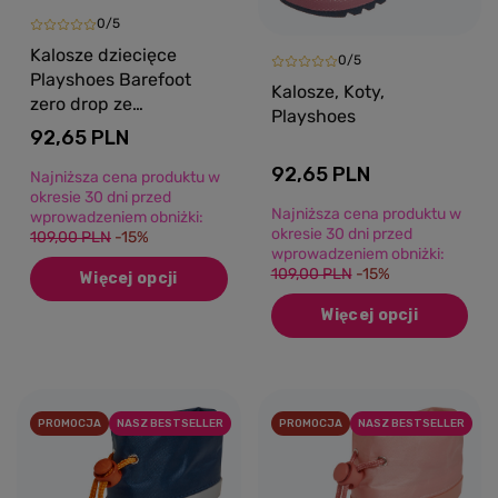
0/5
Kalosze dziecięce
0/5
Playshoes Barefoot
Kalosze, Koty,
zero drop ze
Playshoes
ściągaczem granatowy
92,65 PLN
92,65 PLN
Najniższa cena produktu w
okresie 30 dni przed
Najniższa cena produktu w
wprowadzeniem obniżki:
okresie 30 dni przed
109,00 PLN
-15%
wprowadzeniem obniżki:
109,00 PLN
-15%
Więcej opcji
Więcej opcji
PROMOCJA
NASZ BESTSELLER
PROMOCJA
NASZ BESTSELLER