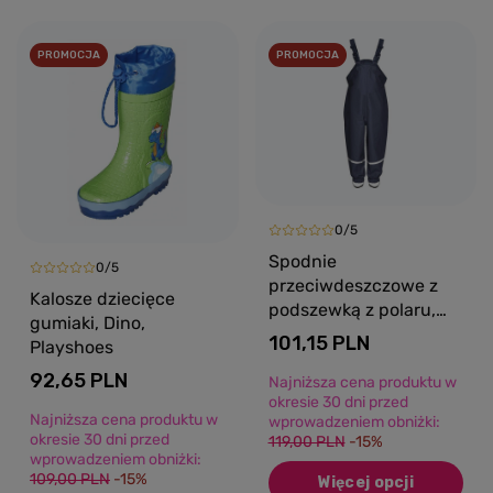
PROMOCJA
PROMOCJA
0/5
Spodnie
0/5
przeciwdeszczowe z
Kalosze dziecięce
podszewką z polaru,
gumiaki, Dino,
ocieplone, granatowe,
101,15 PLN
Playshoes
Playshoes
92,65 PLN
Najniższa cena produktu w
okresie 30 dni przed
Najniższa cena produktu w
wprowadzeniem obniżki:
okresie 30 dni przed
119,00 PLN
-15%
wprowadzeniem obniżki:
109,00 PLN
-15%
Więcej opcji