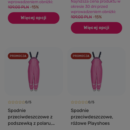
Najniższa cena produktu w
wprowadzeniem obniżki:
okresie 30 dni przed
109,00 PLN
-15%
wprowadzeniem obniżki:
109,00 PLN
-15%
Więcej opcji
Więcej opcji
PROMOCJA
PROMOCJA
0/5
0/5
Spodnie
Spodnie
przeciwdeszczowe z
przeciwdeszczowe,
podszewką z polaru,
różowe Playshoes
ocieplone, różowe,