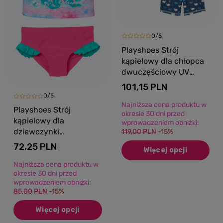
0/5
Playshoes Strój
kąpielowy dla chłopca
dwuczęściowy UV
Wieloryb
101,15 PLN
0/5
Najniższa cena produktu w
Playshoes Strój
okresie 30 dni przed
kąpielowy dla
wprowadzeniem obniżki:
dziewczynki
119,00 PLN
-15%
dwuczęściowy tankini
72,25 PLN
Więcej opcji
UV Syrenka
Najniższa cena produktu w
okresie 30 dni przed
wprowadzeniem obniżki:
85,00 PLN
-15%
Więcej opcji