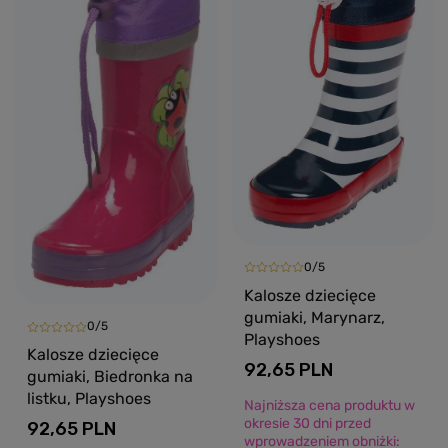
0/5
Kalosze dziecięce
gumiaki, Marynarz,
0/5
Playshoes
Kalosze dziecięce
92,65 PLN
gumiaki, Biedronka na
listku, Playshoes
Najniższa cena produktu w
okresie 30 dni przed
92,65 PLN
wprowadzeniem obniżki: