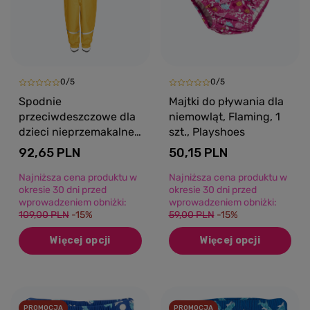
0/5
0/5
Spodnie
Majtki do pływania dla
przeciwdeszczowe dla
niemowląt, Flaming, 1
dzieci nieprzemakalne,
szt., Playshoes
żółte, Playshoes
92,65 PLN
50,15 PLN
Najniższa cena produktu w
Najniższa cena produktu w
okresie 30 dni przed
okresie 30 dni przed
wprowadzeniem obniżki:
wprowadzeniem obniżki:
109,00 PLN
-15%
59,00 PLN
-15%
Więcej opcji
Więcej opcji
PROMOCJA
PROMOCJA