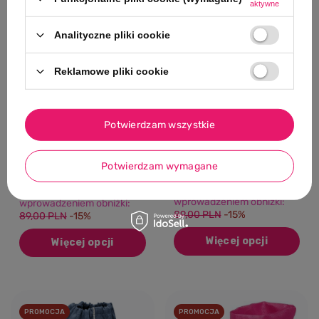
aktywne
Analityczne pliki cookie
Reklamowe pliki cookie
0/5
0/5
Termobuty, czarne,
Termobuty, granatowe,
Potwierdzam wszystkie
Playshoes
Playshoes
75,65 PLN
75,65 PLN
Potwierdzam wymagane
Najniższa cena produktu w
Najniższa cena produktu w
okresie 30 dni przed
okresie 30 dni przed
wprowadzeniem obniżki:
wprowadzeniem obniżki:
89,00 PLN
-15%
89,00 PLN
-15%
Więcej opcji
Więcej opcji
PROMOCJA
PROMOCJA