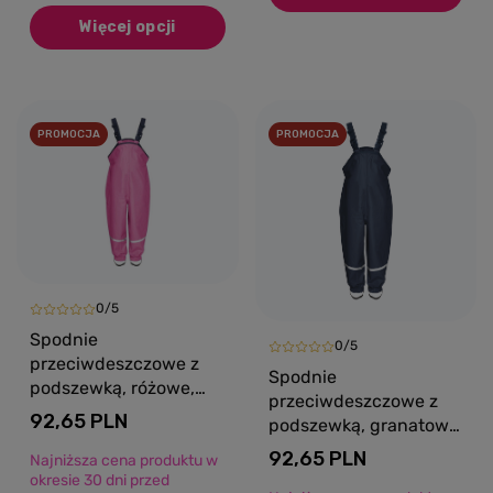
Więcej opcji
PROMOCJA
PROMOCJA
0/5
Spodnie
0/5
przeciwdeszczowe z
Spodnie
podszewką, różowe,
przeciwdeszczowe z
Playshoes
92,65 PLN
podszewką, granatowe,
Playshoes
92,65 PLN
Najniższa cena produktu w
okresie 30 dni przed