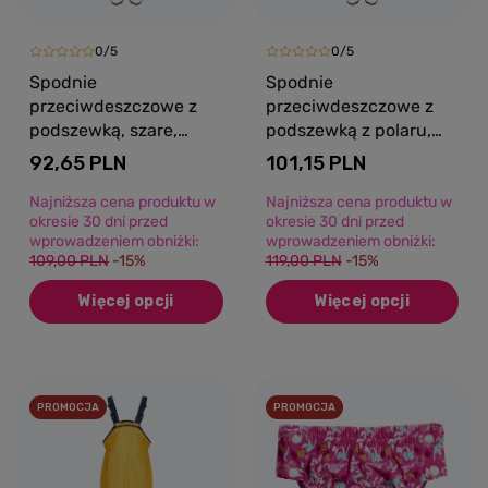
0/5
0/5
Spodnie
Spodnie
przeciwdeszczowe z
przeciwdeszczowe z
podszewką, szare,
podszewką z polaru,
Playshoes
ocieplone, szare,
92,65 PLN
101,15 PLN
Playshoes
Najniższa cena produktu w
Najniższa cena produktu w
okresie 30 dni przed
okresie 30 dni przed
wprowadzeniem obniżki:
wprowadzeniem obniżki:
109,00 PLN
-15%
119,00 PLN
-15%
Więcej opcji
Więcej opcji
PROMOCJA
PROMOCJA