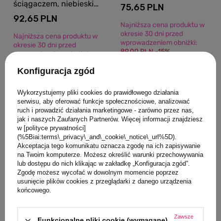
ściągaczem, niebieskie,
75,65 PLN
Playshoes
92,65 PLN
Najniższa cena produktu w
okresie 30 dni przed
Najniższa cena produktu w
wprowadzeniem obniżki:
okresie 30 dni przed
89,00 PLN
-15%
wprowadzeniem obniżki:
109,00 PLN
-15%
Więcej opcji
Konfiguracja zgód
Wykorzystujemy pliki cookies do prawidłowego działania
Więcej opcji
serwisu, aby oferować funkcje społecznościowe, analizować
ruch i prowadzić działania marketingowe - zarówno przez nas,
jak i naszych Zaufanych Partnerów. Więcej informacji znajdziesz
w [polityce prywatności]
(%5Biai:terms\_privacy\_and\_cookie\_notice\_url%5D).
Akceptacja tego komunikatu oznacza zgodę na ich zapisywanie
PROMOCJA
PROMOCJA
na Twoim komputerze. Możesz określić warunki przechowywania
lub dostępu do nich klikając w zakładkę „Konfiguracja zgód”.
Zgodę możesz wycofać w dowolnym momencie poprzez
usunięcie plików cookies z przeglądarki z danego urządzenia
końcowego.
Zawsze
Funkcjonalne pliki cookie (wymagane)