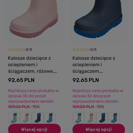
0/5
0/5
Kalosze dziecięce z
Kalosze dziecięce z
ociepleniem i
ociepleniem i
ściągaczem, różowe,
ściągaczem,
Playshoes
granatowe, Playshoes
92,65 PLN
92,65 PLN
Najniższa cena produktu w
Najniższa cena produktu w
okresie 30 dni przed
okresie 30 dni przed
wprowadzeniem obniżki:
wprowadzeniem obniżki:
109,00 PLN
-15%
109,00 PLN
-15%
Więcej opcji
Więcej opcji