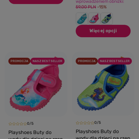
wprowadzeniem obniżki:
59,00 PLN
-15%
Więcej opcji
PROMOCJA
NASZ BESTSELLER
PROMOCJA
NASZ BESTSELLER
0/5
0/5
Playshoes Buty do
Playshoes Buty do
wody dla dzieci na rzep