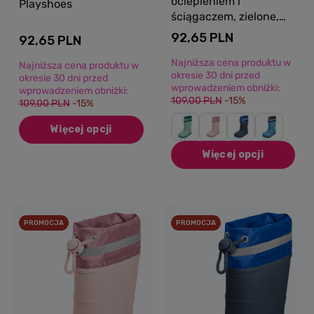
ociepleniem i
Playshoes
ściągaczem, zielone,
Playshoes
92,65 PLN
92,65 PLN
Najniższa cena produktu w
Najniższa cena produktu w
okresie 30 dni przed
okresie 30 dni przed
wprowadzeniem obniżki:
wprowadzeniem obniżki:
109,00 PLN
-15%
109,00 PLN
-15%
Więcej opcji
Więcej opcji
PROMOCJA
PROMOCJA