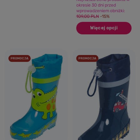
okresie 30 dni przed
wprowadzeniem obniżki:
109,00 PLN
-15%
Więcej opcji
PROMOCJA
PROMOCJA