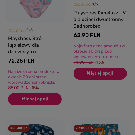
0/5
Playshoes Kapelusz UV
dla dzieci dwustronny
Jednorożec
0/5
62,90 PLN
Playshoes Strój
kąpielowy dla
Najniższa cena produktu w
dziewczynki
okresie 30 dni przed
wprowadzeniem obniżki:
dwuczęściowy bikini
72,25 PLN
74,00 PLN
-15%
UV Motyle
Najniższa cena produktu w
Więcej opcji
okresie 30 dni przed
wprowadzeniem obniżki:
85,00 PLN
-15%
Więcej opcji
PROMOCJA
PROMOCJA