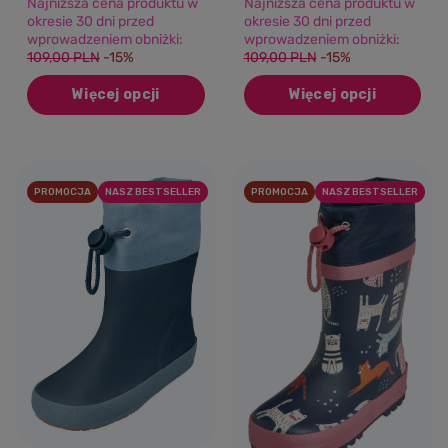
Najniższa cena produktu w
Najniższa cena produktu w
okresie 30 dni przed
okresie 30 dni przed
wprowadzeniem obniżki:
wprowadzeniem obniżki:
109,00 PLN
-15%
109,00 PLN
-15%
Więcej opcji
Więcej opcji
PROMOCJA
NASZ BESTSELLER
PROMOCJA
NASZ BESTSELLER