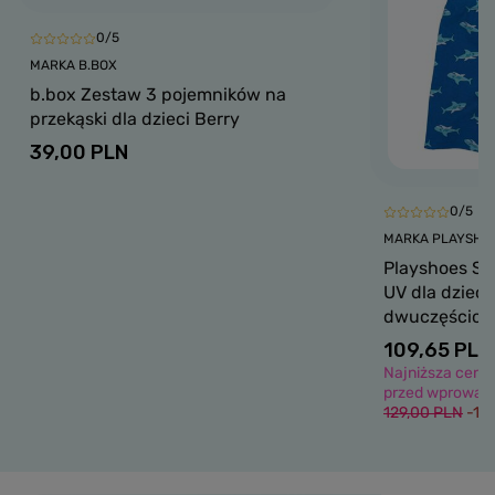
0/5
MARKA B.BOX
b.box Zestaw 3 pojemników na
przekąski dla dzieci Berry
39,00 PLN
0/5
MARKA PLAYSHO
Playshoes Str
UV dla dzieci
dwuczęściowy
109,65 PLN
Najniższa cena 
przed wprowadz
129,00 PLN
-15