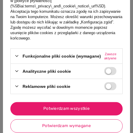
Klocki konstrukcyjne,
Klocki konstrukcyjne,
w [polityce prywatności]
(%5Biai:terms\_privacy\_and\_cookie\_notice\_url%5D).
Auta i Zwierzaki, 6 el.,
Miasto, 50 el., 18m+,
Akceptacja tego komunikatu oznacza zgodę na ich zapisywanie
18m+, PolyM
PolyM
na Twoim komputerze. Możesz określić warunki przechowywania
24,00 PLN
139,00 PLN
lub dostępu do nich klikając w zakładkę „Konfiguracja zgód”.
Zgodę możesz wycofać w dowolnym momencie poprzez
usunięcie plików cookies z przeglądarki z danego urządzenia
końcowego.
Zawsze
Funkcjonalne pliki cookie (wymagane)
aktywne
NIEDOSTĘPNY
Analityczne pliki cookie
Reklamowe pliki cookie
Potwierdzam wszystkie
0/5
0/5
Potwierdzam wymagane
Klocki konstrukcyjne,
Klocki konstrukcyjne w