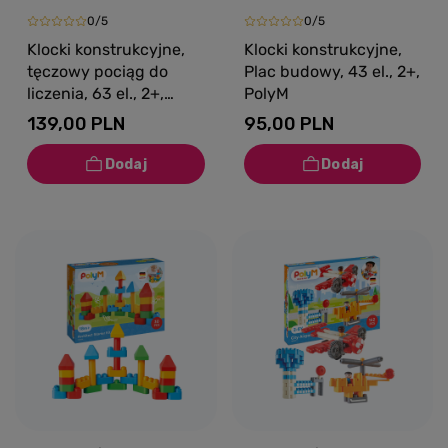
0/5
0/5
Klocki konstrukcyjne,
Klocki konstrukcyjne,
tęczowy pociąg do
Plac budowy, 43 el., 2+,
liczenia, 63 el., 2+,
PolyM
PolyM
139,00 PLN
95,00 PLN