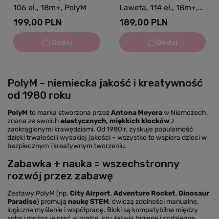
106 el., 18m+, PolyM
Laweta, 114 el., 18m+,
PolyM
199,00 PLN
189,00 PLN
PolyM – niemiecka jakość i kreatywność
od 1980 roku
PolyM
to marka stworzona przez
Antona Meyera
w Niemczech,
znana ze swoich
elastycznych, miękkich klocków
z
zaokrąglonymi krawędziami. Od 1980 r. zyskuje popularność
dzięki trwałości i wysokiej jakości – wszystko to wspiera dzieci w
bezpiecznym i kreatywnym tworzeniu.
Zabawka + nauka = wszechstronny
rozwój przez zabawę
Zestawy PolyM (np.
City Airport
,
Adventure Rocket
,
Dinosaur
Paradise
) promują
naukę STEM
, ćwiczą zdolności manualne,
logiczne myślenie i współpracę. Bloki są kompatybilne między
sobą i można je prać w pralce, co ułatwia higienę i codzienne