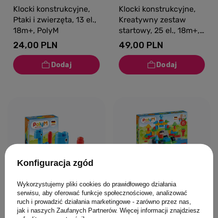
Klocki konstrukcyjne,
Klocki konstrukcyjne,
Ptaki i zwierzęta, 13 el.,
Kreatywny zestaw
18m+, PolyM
startowy, 25 el., 18m+,
PolyM
24,00 PLN
49,00 PLN
Konfiguracja zgód
Wykorzystujemy pliki cookies do prawidłowego działania
serwisu, aby oferować funkcje społecznościowe, analizować
ruch i prowadzić działania marketingowe - zarówno przez nas,
0/5
0/5
jak i naszych Zaufanych Partnerów. Więcej informacji znajdziesz