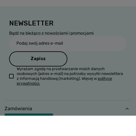
NEWSLETTER
Bądź na bieżąco z nowościami i promocjami
Podaj swój adres e-mail
Zapisz
Wyrażam zgodę na przetwarzanie moich danych
osobowych (adres e-mail) na potrzeby wysyłki newslettera
z informacją handlową (marketing). Więcej w
polityce
prywatności.
Zamówienia
Odstąp od umowy
Status zamówienia