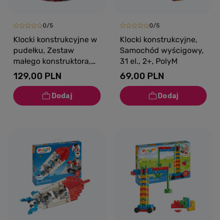
0/5
0/5
Klocki konstrukcyjne w
Klocki konstrukcyjne,
pudełku, Zestaw
Samochód wyścigowy,
małego konstruktora,
31 el., 2+, PolyM
128 el., 18m+, PolyM
129,00 PLN
69,00 PLN