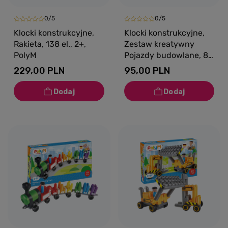
0/5
0/5
Klocki konstrukcyjne,
Klocki konstrukcyjne,
Rakieta, 138 el., 2+,
Zestaw kreatywny
PolyM
Pojazdy budowlane, 80
el., 18m+, PolyM
229,00 PLN
95,00 PLN