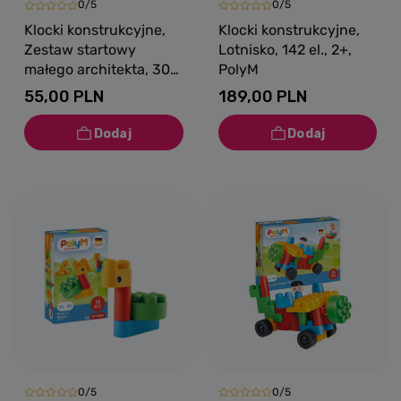
0/5
0/5
Klocki konstrukcyjne,
Klocki konstrukcyjne,
Zestaw startowy
Lotnisko, 142 el., 2+,
małego architekta, 30
PolyM
el., 18m+, PolyM
55,00 PLN
189,00 PLN
0/5
0/5