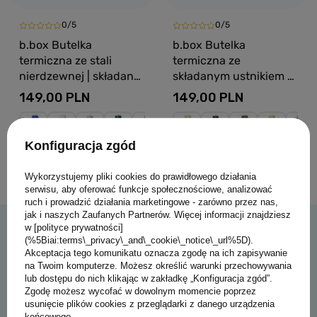
0/5
0/5
b.box Butelka
b.box Butelka
termiczna ze stali
termiczna ze
nierdzewnej | składany
składanym ustnikiem –
ustnik 690 ml, Lagoon
termos ze stali
149,00 PLN
149,00 PLN
nierdzewnej 1l Lagoon
Konfiguracja zgód
Wykorzystujemy pliki cookies do prawidłowego działania
serwisu, aby oferować funkcje społecznościowe, analizować
ruch i prowadzić działania marketingowe - zarówno przez nas,
jak i naszych Zaufanych Partnerów. Więcej informacji znajdziesz
Polecamy
w [polityce prywatności]
(%5Biai:terms\_privacy\_and\_cookie\_notice\_url%5D).
Akceptacja tego komunikatu oznacza zgodę na ich zapisywanie
na Twoim komputerze. Możesz określić warunki przechowywania
lub dostępu do nich klikając w zakładkę „Konfiguracja zgód”.
NASZ BESTSELLER
Zgodę możesz wycofać w dowolnym momencie poprzez
usunięcie plików cookies z przeglądarki z danego urządzenia
końcowego.