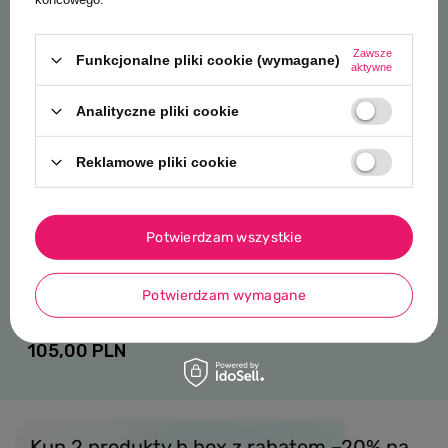
Zawsze
Funkcjonalne pliki cookie (wymagane)
aktywne
Analityczne pliki cookie
Reklamowe pliki cookie
0/5
0/5
Potwierdzam wszystkie
MARKA B.BOX
MARKA B.BOX
B.box Lunchbox dla dzieci do
B.box butelk
Potwierdzam wymagane
szkoły - szczelna śniadaniówka z
z ustnikiem 
przegródkami i wkładem
139,00 PLN
chłodzącym Spearmint
105,00 PLN
Kup 2 produkty b.box z rabatem –20% na