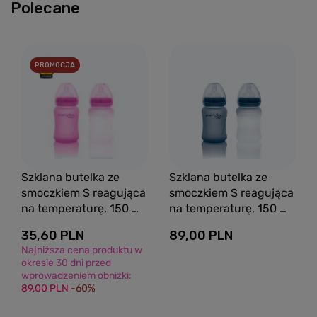
Polecane
PROMOCJA
Szklana butelka ze
Szklana butelka ze
smoczkiem S reagująca
smoczkiem S reagująca
na temperaturę, 150 ml,
na temperaturę, 150 ml,
wiśniowa, Everyday
borówkowa, Everyday
35,60 PLN
89,00 PLN
Baby
Baby
Najniższa cena produktu w
okresie 30 dni przed
wprowadzeniem obniżki:
89,00 PLN
-60%