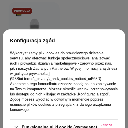
PROMOCJA
Konfiguracja zgód
Wykorzystujemy pliki cookies do prawidłowego działania
Szklana butelka ze
serwisu, aby oferować funkcje społecznościowe, analizować
smoczkiem S, 150 ml,
ruch i prowadzić działania marketingowe - zarówno przez nas,
szara, Everyday Baby
jak i naszych Zaufanych Partnerów. Więcej informacji znajdziesz
w [polityce prywatności]
(%5Biai:terms\_privacy\_and\_cookie\_notice\_url%5D).
35,60 PLN
Akceptacja tego komunikatu oznacza zgodę na ich zapisywanie
Najniższa cena produktu w
na Twoim komputerze. Możesz określić warunki przechowywania
okresie 30 dni przed
lub dostępu do nich klikając w zakładkę „Konfiguracja zgód”.
wprowadzeniem obniżki:
Zgodę możesz wycofać w dowolnym momencie poprzez
89,00 PLN
-60%
usunięcie plików cookies z przeglądarki z danego urządzenia
końcowego.
Zawsze
Funkcjonalne pliki cookie (wymagane)