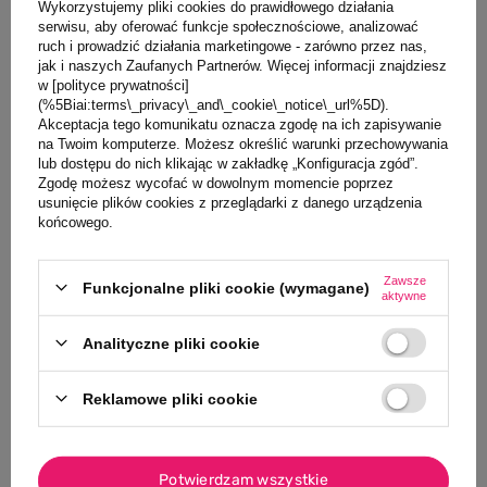
Czytaj więcej
Wykorzystujemy pliki cookies do prawidłowego działania
serwisu, aby oferować funkcje społecznościowe, analizować
ruch i prowadzić działania marketingowe - zarówno przez nas,
jak i naszych Zaufanych Partnerów. Więcej informacji znajdziesz
w [polityce prywatności]
(%5Biai:terms\_privacy\_and\_cookie\_notice\_url%5D).
Akceptacja tego komunikatu oznacza zgodę na ich zapisywanie
na Twoim komputerze. Możesz określić warunki przechowywania
lub dostępu do nich klikając w zakładkę „Konfiguracja zgód”.
Zgodę możesz wycofać w dowolnym momencie poprzez
usunięcie plików cookies z przeglądarki z danego urządzenia
końcowego.
Zawsze
Funkcjonalne pliki cookie (wymagane)
aktywne
Analityczne pliki cookie
Reklamowe pliki cookie
Potwierdzam wszystkie