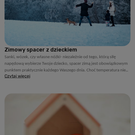
Zimowy spacer z dzieckiem
Sanki, wózek, czy własne nóżki- niezależnie od tego, którą siłę
napędową wybierze Twoje dziecko, spacer zimą jest obowiązkowym
punktem praktycznie każdego Waszego dnia. Choć temperatura nie
Czytaj więcej
zachęca, to ruch na powietrzu jest jak najbardziej wskazany. Podczas
przechadzki przyroda odwdzięczy się majestatycznym biało-
niebieskim pięknem, a tuż po powrocie maluch z pewnością z chęcią
uda się na drzemkę. Przyjemne dla ucha skrzypienie śniegu, drzewa
mieniące się srebrną poświatą i biały puch zapraszający do wykonania
w nim orła czy ulepienia śnieżka. To mamy zapewnione. Pytanie, co ze
sobą zabrać, by zimowy spacer z dzieckiem zaliczyć do udanych?