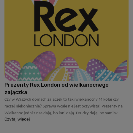
Prezenty Rex London od wielkanocnego
zajączka
Czy w Waszych domach zajączek to taki wielkanocny Mikołaj czy
raczej niekoniecznie? Sprawa wcale nie jest oczywista! Prezenty na
Wielkanoc jedni z nas dają, bo inni dają. Drudzy dają, bo sami w
Czytaj więcej
dzieciństwie dostawali. Trzeci, nie dają, bo uznają, że to kolejny
komercyjny zwyczaj, który do nas zza Oceanu przywędrował.