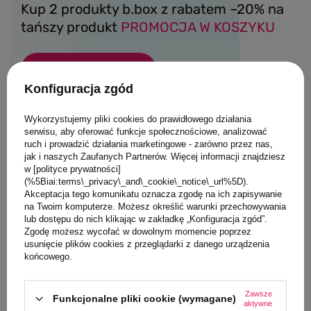
Kup 2 produkty b.box z rabatem –20% na
tańszy produkt
PROMOCJA W KOSZYKU
Sprawdź
Konfiguracja zgód
Wykorzystujemy pliki cookies do prawidłowego działania
serwisu, aby oferować funkcje społecznościowe, analizować
ruch i prowadzić działania marketingowe - zarówno przez nas,
jak i naszych Zaufanych Partnerów. Więcej informacji znajdziesz
w [polityce prywatności]
(%5Biai:terms\_privacy\_and\_cookie\_notice\_url%5D).
Akceptacja tego komunikatu oznacza zgodę na ich zapisywanie
na Twoim komputerze. Możesz określić warunki przechowywania
lub dostępu do nich klikając w zakładkę „Konfiguracja zgód”.
Zgodę możesz wycofać w dowolnym momencie poprzez
usunięcie plików cookies z przeglądarki z danego urządzenia
końcowego.
Zawsze
Funkcjonalne pliki cookie (wymagane)
aktywne