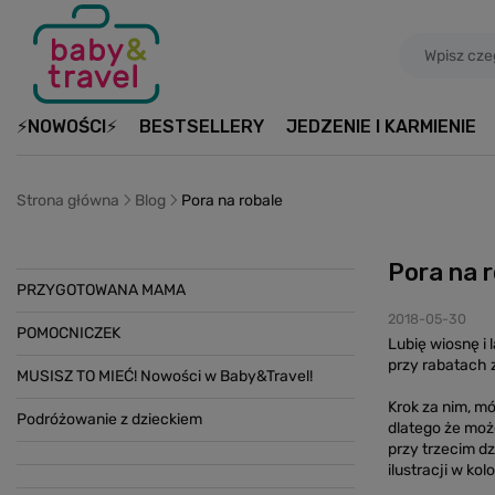
⚡NOWOŚCI⚡
BESTSELLERY
JEDZENIE I KARMIENIE
Strona główna
Blog
Pora na robale
Pora na 
PRZYGOTOWANA MAMA
2018-05-30
POMOCNICZEK
Lubię wiosnę i
przy rabatach 
MUSISZ TO MIEĆ! Nowości w Baby&Travel!
Krok za nim, mó
Podróżowanie z dzieckiem
dlatego że moż
przy trzecim d
ilustracji w ko