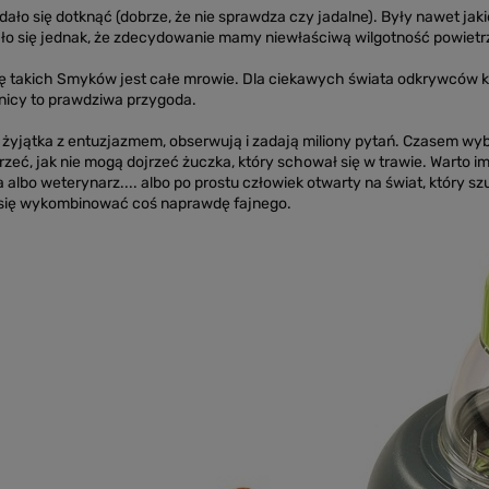
y dało się dotknąć (dobrze, że nie sprawdza czy jadalne). Były nawet
ało się jednak, że zdecydowanie mamy niewłaściwą wilgotność powietrza
zę takich Smyków jest całe mrowie. Dla ciekawych świata odkrywców ka
icy to prawdziwa przygoda.
e żyjątka z entuzjazmem, obserwują i zadają miliony pytań. Czasem wy
trzeć, jak nie mogą dojrzeć żuczka, który schował się w trawie. Warto im
albo weterynarz.... albo po prostu człowiek otwarty na świat, który s
 się wykombinować coś naprawdę fajnego.