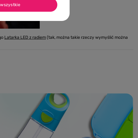
wszystkie
ego
Latarka LED z radiem
(tak, można takie rzeczy wymyślić można