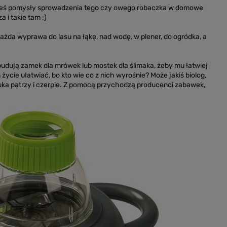
 jakieś pomysły sprowadzenia tego czy owego robaczka w domowe
 i takie tam ;)
żda wyprawa do lasu na łąkę, nad wodę, w plener, do ogródka, a
budują zamek dla mrówek lub mostek dla ślimaka, żeby mu łatwiej
 życie ułatwiać, bo kto wie co z nich wyrośnie? Może jakiś biolog,
zuka patrzy i czerpie. Z pomocą przychodzą producenci zabawek,