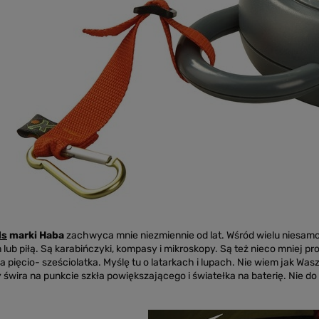
ds
marki Haba
zachwyca mnie niezmiennie od lat. Wśród wielu niesam
lub piłą. Są karabińczyki, kompasy i mikroskopy. Są też nieco mniej prof
 pięcio- sześciolatka. Myślę tu o latarkach i lupach. Nie wiem jak Was
 świra na punkcie szkła powiększającego i światełka na baterię. Nie d