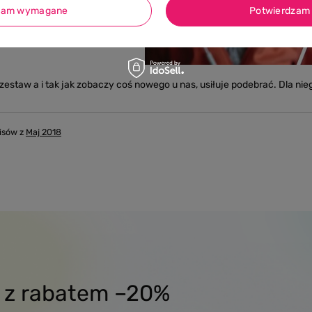
zam wymagane
Potwierdzam 
zestaw a i tak jak zobaczy coś nowego u nas, usiłuje podebrać. Dla ni
isów z
Maj 2018
x z rabatem –20%