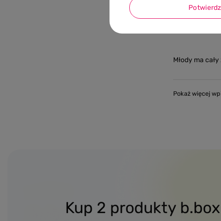
Potwierd
Młody ma cały 
Pokaż więcej wp
Kup 2 produkty b.bo