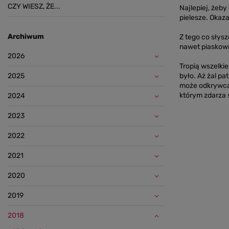
CZY WIESZ, ŻE...
Najlepiej, żeb
pielesze. Okaz
Archiwum
Z tego co słys
nawet piaskown
2026
Tropią wszelki
2025
było. Aż żal pa
może odkrywca 
którym zdarza
2024
2023
2022
2021
2020
2019
2018