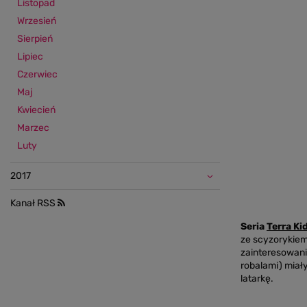
Listopad
Wrzesień
Sierpień
Lipiec
Czerwiec
Maj
Kwiecień
Marzec
Luty
2017
Kanał RSS
Seria
Terra Ki
ze scyzorykiem 
zainteresowania
robalami) miały
latarkę.