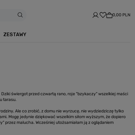
0,00 PLN
ZESTAWY
ziki świergot przed czwartą rano, roje "bzykaczy" wszelkiej maści
u tarasu.
 rodziny. Ale co zrobić, z domu nie wyrzucę, nie wydziedziczę tylko
kami. Mogę jedynie dziękować wszelkim siłom wyższym, że dopiero
rody" przez malucha. Wcześniej utożsamiałam ją z oglądaniem