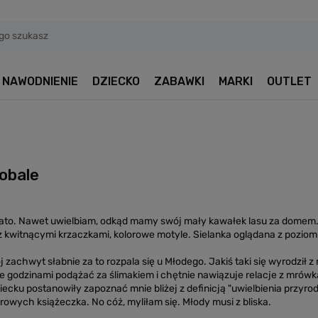
NAWODNIENIE
DZIECKO
ZABAWKI
MARKI
OUTLET
robale
 lato. Nawet uwielbiam, odkąd mamy swój mały kawałek lasu za domem. D
z kwitnącymi krzaczkami, kolorowe motyle. Sielanka oglądana z poziom
j zachwyt słabnie za to rozpala się u Młodego. Jakiś taki się wyrodził z
e godzinami podążać za ślimakiem i chętnie nawiązuje relacje z mrów
ziecku postanowiły zapoznać mnie bliżej z definicją "uwielbienia przy
lorowych książeczka. No cóż, myliłam się. Młody musi z bliska.