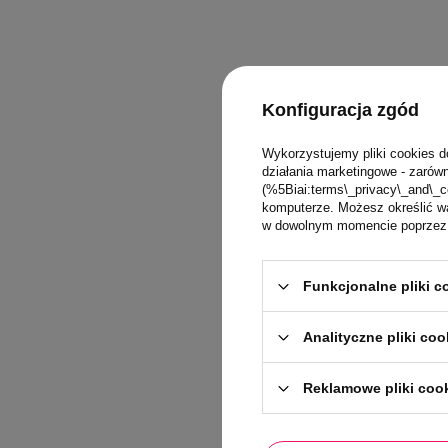
Konfiguracja zgód
Wykorzystujemy pliki cookies d
działania marketingowe - zarówn
(%5Biai:terms\_privacy\_and\_c
komputerze. Możesz określić wa
w dowolnym momencie poprzez u
Funkcjonalne pliki 
Analityczne pliki coo
Reklamowe pliki coo