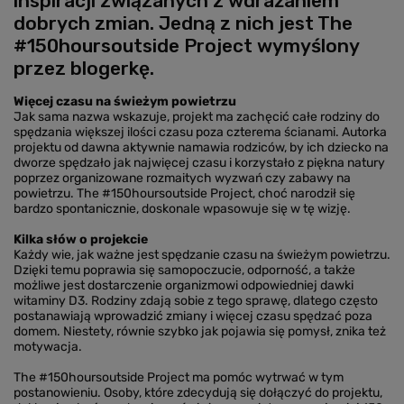
inspiracji związanych z wdrażaniem
dobrych zmian. Jedną z nich jest The
#150hoursoutside Project wymyślony
przez blogerkę.
Więcej czasu na świeżym powietrzu
Jak sama nazwa wskazuje, projekt ma zachęcić całe rodziny do
spędzania większej ilości czasu poza czterema ścianami. Autorka
projektu od dawna aktywnie namawia rodziców, by ich dziecko na
dworze spędzało jak najwięcej czasu i korzystało z piękna natury
poprzez organizowane rozmaitych wyzwań czy zabawy na
powietrzu. The #150hoursoutside Project, choć narodził się
bardzo spontanicznie, doskonale wpasowuje się w tę wizję.
Kilka słów o projekcie
Każdy wie, jak ważne jest spędzanie czasu na świeżym powietrzu.
Dzięki temu poprawia się samopoczucie, odporność, a także
możliwe jest dostarczenie organizmowi odpowiedniej dawki
witaminy D3. Rodziny zdają sobie z tego sprawę, dlatego często
postanawiają wprowadzić zmiany i więcej czasu spędzać poza
domem. Niestety, równie szybko jak pojawia się pomysł, znika też
motywacja.
The #150hoursoutside Project ma pomóc wytrwać w tym
postanowieniu. Osoby, które zdecydują się dołączyć do projektu,