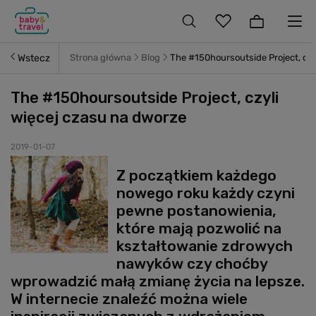
Wstecz
Strona główna
Blog
The #150hoursoutside Project, czy
The #150hoursoutside Project, czyli
więcej czasu na dworze
2019-01-07
Z początkiem każdego
nowego roku każdy czyni
pewne postanowienia,
które mają pozwolić na
kształtowanie zdrowych
nawyków czy choćby
wprowadzić małą zmianę życia na lepsze.
W internecie znaleźć można wiele