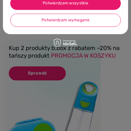
Potwierdzam wszystkie
Pokaż więcej wpisów z
Luty 2019
Potwierdzam wymagane
Kup 2 produkty b.box z rabatem –20% na
tańszy produkt
PROMOCJA W KOSZYKU
Sprawdź