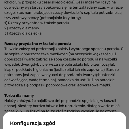
(około 5 w przypadku cesarskiego cięcia). Jeśli możemy liczyć na
odwiedziny wystarczy spakować się na ten zakładany czas — w razie
czego, ktoś nam brakujące rzeczy dowiezie. W szpitalu potrzebne są
trzy zestawy rzeczy (potencjalnie trzy torby)
1) Rzeczy przydatne w trakcie porodu
2) Rzeczy dla mamy
3) Rzeczy dla dziecka.
Rzeczy przydatne w trakcie porodu
Tu wiele zależy od preferencji kobiety i wybranego sposobu porodu. O
ile szpital dopuszcza taką możliwość (na szczęście większość już
dopuszcza) warto zabrać ze sobą koszulę do porodu (a na wszelki
wypadek dwie, gdyby pierwsza się pobrudziła lub przemoczyła),
klapki, podkłady higieniczne (jeśli szpital ich nie zapewnia). Bardzo
potrzebny jest zapas wody, coś do przetarcia twarzy (chusteczki
odświeżające, wodę termalną), pomadka do ust. Tuż po porodzie
przydadzą się podpaski poporodowe oraz jednorazowe majtki.
Torba dla mamy
Należy założyć, że najbliższe dni po porodzie spędzi się w koszuli
nocnej. Niestety bardzo łatwo o ich ubrudzenie, dlatego warto mieć
zapas 2-3, lub liczyć na to, że ktoś z rodziny wymieni je na czyste.
Podpaski poporodowe zajmują dużo miejsca, ale niestety zużywa się
ich bardzo dużo, dlatego warto znaleźć miejsce na spory zapas. Poród
Konfiguracja zgód
i karmienie piersią wywołują ogromne pragnienie — nie wahajmy się