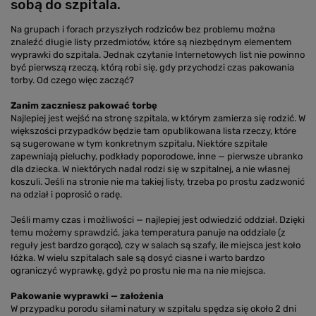
sobą do szpitala.
Na grupach i forach przyszłych rodziców bez problemu można
znaleźć długie listy przedmiotów, które są niezbędnym elementem
wyprawki do szpitala. Jednak czytanie Internetowych list nie powinno
być pierwszą rzeczą, którą robi się, gdy przychodzi czas pakowania
torby. Od czego więc zacząć?
Zanim zaczniesz pakować torbę
Najlepiej jest wejść na stronę szpitala, w którym zamierza się rodzić. W
większości przypadków będzie tam opublikowana lista rzeczy, które
są sugerowane w tym konkretnym szpitalu. Niektóre szpitale
zapewniają pieluchy, podkłady poporodowe, inne — pierwsze ubranko
dla dziecka. W niektórych nadal rodzi się w szpitalnej, a nie własnej
koszuli. Jeśli na stronie nie ma takiej listy, trzeba po prostu zadzwonić
na odział i poprosić o radę.
Jeśli mamy czas i możliwości — najlepiej jest odwiedzić oddział. Dzięki
temu możemy sprawdzić, jaka temperatura panuje na oddziale (z
reguły jest bardzo gorąco), czy w salach są szafy, ile miejsca jest koło
łóżka. W wielu szpitalach sale są dosyć ciasne i warto bardzo
ograniczyć wyprawkę, gdyż po prostu nie ma na nie miejsca.
Pakowanie wyprawki — założenia
W przypadku porodu siłami natury w szpitalu spędza się około 2 dni