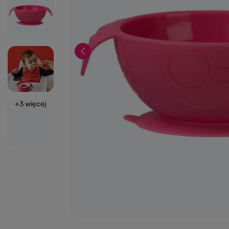
+
3
więcej