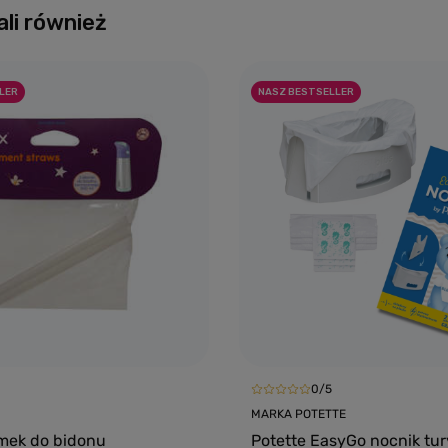
ali również
LER
NASZ BESTSELLER
0/5
MARKA POTETTE
mek do bidonu
Potette EasyGo nocnik tu