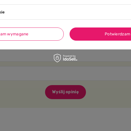
kie
sne zdjęcie produktu:
zam wymagane
Potwierdzam 
Wyślij opinię
awką. Produkt do użytku pod kontrolą osoby dorosłej. Produkt osobisty
zić stan produktu. Jeśli pojawią się ślady uszkodzenia lub zużycia 
enia przed podaniem dziecku. Zachować szczególną ostrożność podcz
ane potrawy, by były równomiernie ciepłe. Przechowywać poza zasięgi
cznego i źródeł ciepła. Niektóre artykuły spożywcze mogą odbarwić pr