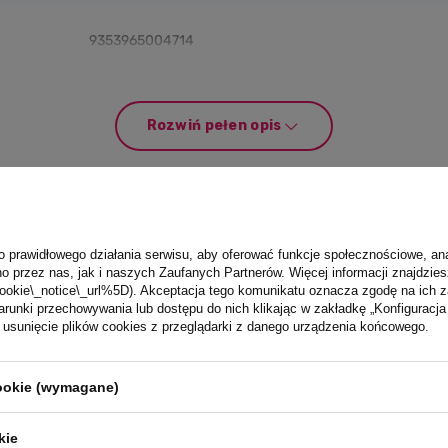
:
9353965004714
 przyssawką i chwytami + łyżeczka;
nologia Stay Suction;
Rozwiń pełen opis
nie z obowiązującymi wymaganiami;
ofalowej, zmywarce i sterylizatorze.
lędu na przekaz elektroniczny mogą nieznacznie różnić się od oryginału.
kże cenne wskazówki dotyczące produktu znajdziesz na
oraz
.
o prawidłowego działania serwisu, aby oferować funkcje społecznościowe, an
o przez nas, jak i naszych Zaufanych Partnerów. Więcej informacji znajdzies
ookie\_notice\_url%5D). Akceptacja tego komunikatu oznacza zgodę na ich 
runki przechowywania lub dostępu do nich klikając w zakładkę „Konfigurac
sunięcie plików cookies z przeglądarki z danego urządzenia końcowego.
Twoja ocena:
5/5
cookie (wymagane)
opinii
kie