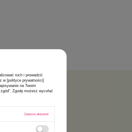
alizować ruch i prowadzić
z w [polityce prywatności]
zapisywanie na Twoim
ja zgód”. Zgodę możesz wycofać
Zawsze aktywne