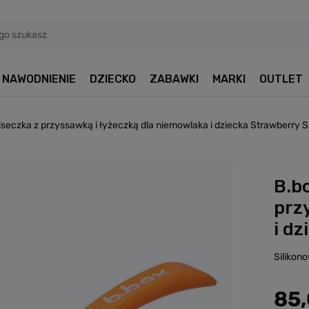
NAWODNIENIE
DZIECKO
ZABAWKI
MARKI
OUTLET
iseczka z przyssawką i łyżeczką dla niemowlaka i dziecka Strawberry 
B.b
prz
i d
Silikon
85