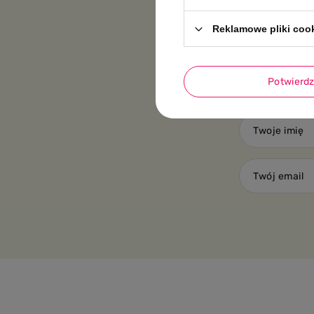
Reklamowe pliki coo
Dodaj wła
Potwierd
Twoje imię
Twój email
OSTRZEŻENIA!
Produkt nie jest zab
osobom. Przed każdym użyciem sprawd
Zawsze sprawdzać temperaturę jedz
mikrofali. Zawsze wymieszać podgrz
dala od bezpośredniego światła słone
przydatność.