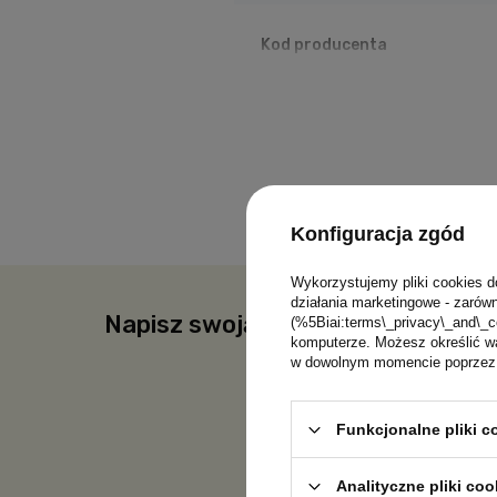
Parametry techniczne
Kod producenta
dla dziecka w wieku 6 m+
pojemność: 240 ml
zestaw: silikonowa miseczka z
zastosowanie technologii Tech
materiał: silikon spożywczy;
bez BPA, ftalanów i PCW, zgod
można używać w kuchence mikr
Kolory przedstawione na zdjęciach ze wzg
Konfiguracja zgód
Najnowsze informacje, zdjęcia, a ta
Wykorzystujemy pliki cookies d
działania marketingowe - zarówn
Napisz swoją opinię
(%5Biai:terms\_privacy\_and\_c
komputerze. Możesz określić wa
w dowolnym momencie poprzez u
Funkcjonalne pliki 
Treść twojej 
Analityczne pliki coo