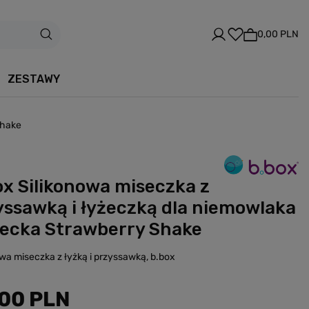
0,00 PLN
ZESTAWY
Shake
ox Silikonowa miseczka z
yssawką i łyżeczką dla niemowlaka
ziecka Strawberry Shake
owa miseczka z łyżką i przyssawką, b.box
,00 PLN