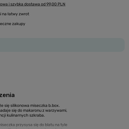
owa i szybka dostawa
od
99,00 PLN
i na łatwy zwrot
ieczne zakupy
dzenia
e się silikonowa miseczka b.box.
nadaje się do makaronu z warzywami,
ncji kulinarnych szkraba.
iseczka przysysa się do blatu na tyle