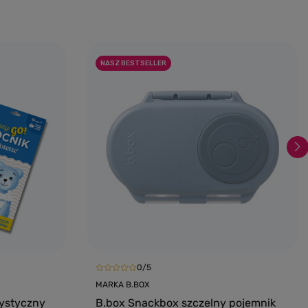
NASZ BESTSELLER
0/5
MARKA B.BOX
rystyczny
B.box Snackbox szczelny pojemnik