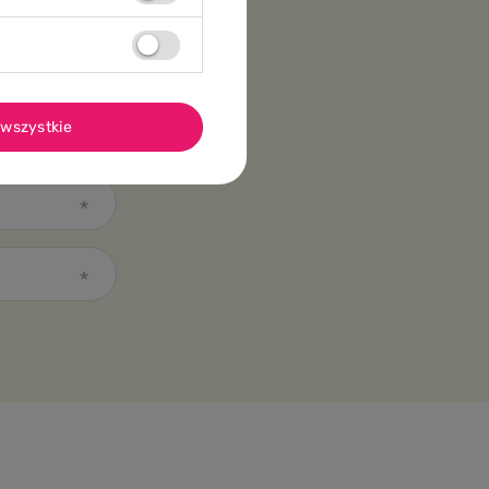
wszystkie
, nie należy udostępniać go innym
niezwłocznie wymienić na nowe.
as podgrzewania zawartości w
em dziecka, w suchym miejscu, z
odukt – nie wpływa to na jego