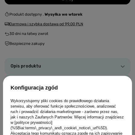
Produkt dostępny
Wysyłka
we wtorek
Darmowa i szybka dostawa
od
99,00 PLN
30
dni na łatwy zwrot
Bezpieczne zakupy
Opis produktu
Szczegóły
Konfiguracja zgód
Opinie
Wykorzystujemy pliki cookies do prawidłowego działania
serwisu, aby oferować funkcje społecznościowe, analizować
ruch i prowadzić działania marketingowe - zarówno przez nas,
Zadaj pytanie
jak i naszych Zaufanych Partnerów. Więcej informacji znajdziesz
w [polityce prywatności]
(%5Biai:terms\_privacy\_and\_cookie\_notice\_url%5D).
Akceptacja tego komunikatu oznacza zgodę na ich zapisywanie