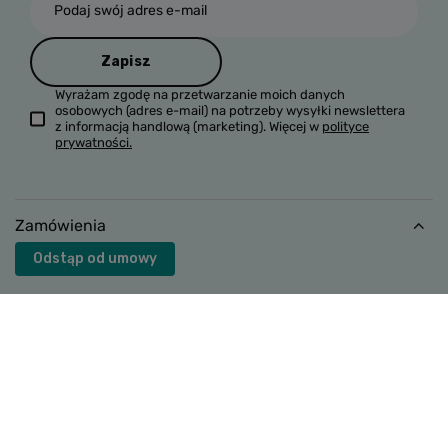
Podaj swój adres e-mail
Zapisz
Wyrażam zgodę na przetwarzanie moich danych
osobowych (adres e-mail) na potrzeby wysyłki newslettera
z informacją handlową (marketing). Więcej w
polityce
prywatności.
Zamówienia
Odstąp od umowy
Status zamówienia
Śledzenie przesyłki
Chcę zareklamować produkt
Chcę zwrócić produkt
Chcę wymienić towar