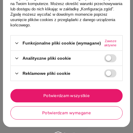
Klienci, którzy oglądali ten produkt,
na Twoim komputerze. Możesz określić warunki przechowywania
lub dostępu do nich klikając w zakładkę „Konfiguracja zgód”.
oglądali również
Zgodę możesz wycofać w dowolnym momencie poprzez
usunięcie plików cookies z przeglądarki z danego urządzenia
końcowego.
NASZ BESTSELLER
PROMOCJA
NASZ BESTSELLE
0/5
Zawsze
Funkcjonalne pliki cookie (wymagane)
aktywne
MARKA PLAYSHO
Buty do pływa
Analityczne pliki cookie
Jednorożec, 
50,15 PLN
Reklamowe pliki cookie
Najniższa cena 
przed wprowadz
59,00 PLN
-15%
Potwierdzam wszystkie
Potwierdzam wymagane