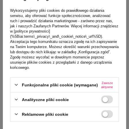
Wykorzystujemy pliki cookies do prawidłowego działania
serwisu, aby oferować funkcje społecznościowe, analizować
Opis produktu
ruch i prowadzić działania marketingowe - zarówno przez nas,
jak i naszych Zaufanych Partnerów. Więcej informacji znajdziesz
w [polityce prywatności]
Szczegóły
(%5Biai:terms\_privacy\_and\_cookie\_notice\_url%5D).
Akceptacja tego komunikatu oznacza zgodę na ich zapisywanie
na Twoim komputerze. Możesz określić warunki przechowywania
Opinie
lub dostępu do nich klikając w zakładkę „Konfiguracja zgód”.
Zgodę możesz wycofać w dowolnym momencie poprzez
usunięcie plików cookies z przeglądarki z danego urządzenia
Zadaj pytanie
końcowego.
Zawsze
Funkcjonalne pliki cookie (wymagane)
aktywne
Klienci, którzy oglądali ten produkt,
oglądali również
Analityczne pliki cookie
Reklamowe pliki cookie
NASZ BESTSELLER
NASZ BESTSELLE