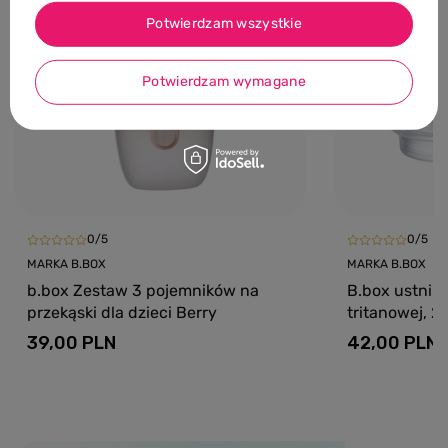
Potwierdzam wszystkie
Potwierdzam wymagane
0/5
0/5
MARKA B.BOX
MARKA B.BOX
b.box Zestaw 3 pojemników na
B.box ustniki
przekąski dla dzieci Berry
tritanowej, 2 
39,00 PLN
42,00 PLN