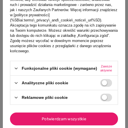
Szczegóły
ruch i prowadzić działania marketingowe - zarówno przez nas,
jak i naszych Zaufanych Partnerów. Więcej informacji znajdziesz
w [polityce prywatności]
Opinie
(%5Biai:terms\_privacy\_and\_cookie\_notice\_url%5D).
Akceptacja tego komunikatu oznacza zgodę na ich zapisywanie
na Twoim komputerze. Możesz określić warunki przechowywania
Zadaj pytanie
lub dostępu do nich klikając w zakładkę „Konfiguracja zgód”.
Zgodę możesz wycofać w dowolnym momencie poprzez
usunięcie plików cookies z przeglądarki z danego urządzenia
końcowego.
Klienci, którzy oglądali ten produkt,
oglądali również
Zawsze
Funkcjonalne pliki cookie (wymagane)
aktywne
Analityczne pliki cookie
NASZ BESTSELLER
NASZ BESTSELLE
0/5
Reklamowe pliki cookie
MARKA PLAYSHO
Buty do pływa
Playshoes
Potwierdzam wszystkie
50,15 PLN
Najniższa cena 