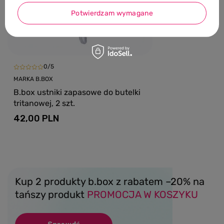
przed wprowadz
Potwierdzam wymagane
59,00 PLN
-15%
0/5
MARKA B.BOX
B.box ustniki zapasowe do butelki
tritanowej, 2 szt.
42,00 PLN
Kup 2 produkty b.box z rabatem –20% na
tańszy produkt
PROMOCJA W KOSZYKU