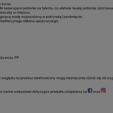
 życia;
dki separujące jedzenie na talerzu, co ułatwia naukę jedzenia i pozn
iseczkę w miejscu;
 gorącą wodę wyposażoną w pokrywkę/zamknięcie;
bakteryjnego silikonu spożywczego;
pożywczy, PP
 względu na przekaz elektroniczny mogą nieznacznie różnić się od oryg
kże cenne wskazówki dotyczące produktu znajdziesz na
oraz
.