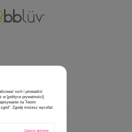
alizować ruch i prowadzić
z w [polityce prywatności]
zapisywanie na Twoim
ja zgód”. Zgodę możesz wycofać
Zawsze aktywne