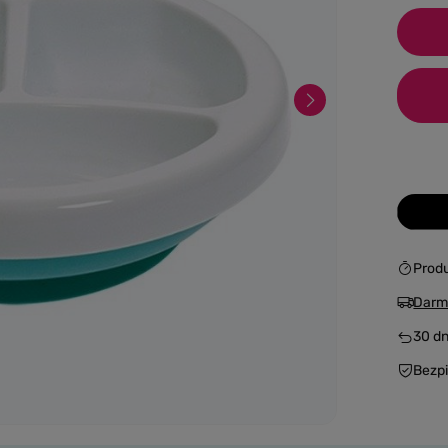
Prod
Darm
30
dn
Bezp