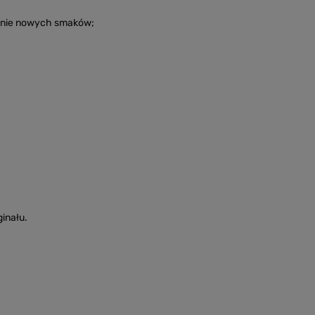
awanie nowych smaków;
inału.