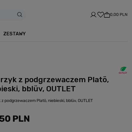
0,00 PLN
ZESTAWY
erzyk z podgrzewaczem Platö,
bieski, bblüv, OUTLET
k z podgrzewaczem Platö, niebieski, bblüv, OUTLET
,50 PLN