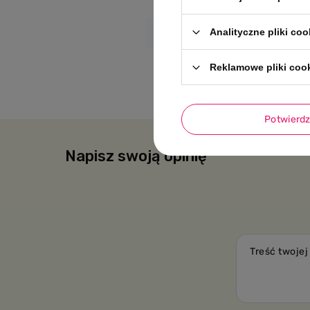
Analityczne pliki coo
Kod producenta
Reklamowe pliki coo
Potwierd
Napisz swoją opinię
Treść twojej 