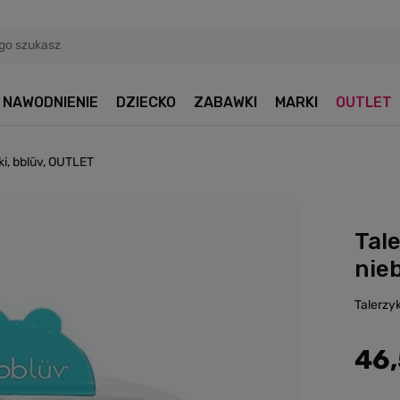
NAWODNIENIE
DZIECKO
ZABAWKI
MARKI
OUTLET
ki, bblüv, OUTLET
Tal
nie
Talerzy
46