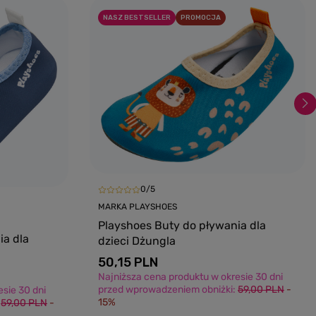
NASZ BESTSELLER
PROMOCJA
0/5
MARKA PLAYSHOES
Playshoes Buty do pływania dla
ia dla
dzieci Dżungla
50,15 PLN
Najniższa cena produktu w okresie 30 dni
przed wprowadzeniem obniżki:
59,00 PLN
-
sie 30 dni
15%
:
59,00 PLN
-