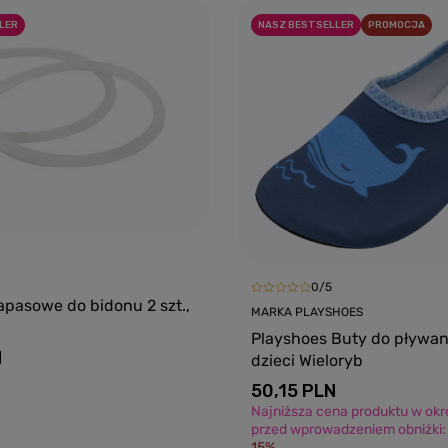
LER
NASZ BESTSELLER
PROMOCJA
0/5
apasowe do bidonu 2 szt.,
MARKA PLAYSHOES
Playshoes Buty do pływan
N
dzieci Wieloryb
50,15 PLN
Najniższa cena produktu w okre
przed wprowadzeniem obniżki
15%