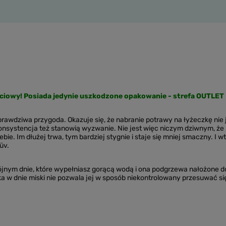
ciowy! Posiada jedynie uszkodzone opakowanie - strefa OUTLET
prawdziwa przygoda. Okazuje się, że nabranie potrawy na łyżeczkę nie 
 konsystencja też stanowią wyzwanie. Nie jest więc niczym dziwnym, że 
bie. Im dłużej trwa, tym bardziej stygnie i staje się mniej smaczny. I 
üv.
ójnym dnie, które wypełniasz gorącą wodą i ona podgrzewa nałożone d
 w dnie miski nie pozwala jej w sposób niekontrolowany przesuwać się 