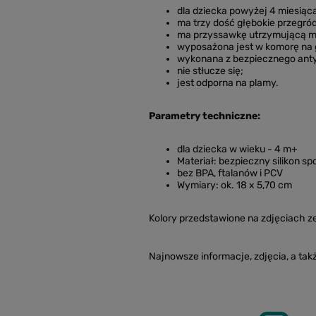
dla dziecka powyżej 4 miesiąca
ma trzy dość głębokie przegró
ma przyssawkę utrzymującą m
wyposażona jest w komorę na
wykonana z bezpiecznego anty
nie stłucze się;
jest odporna na plamy.
Parametry techniczne:
dla dziecka w wieku - 4 m+
Materiał: bezpieczny silikon s
bez BPA, ftalanów i PCV
Wymiary: ok. 18 x 5,70 cm
Kolory przedstawione na zdjęciach ze
Najnowsze informacje, zdjęcia, a ta