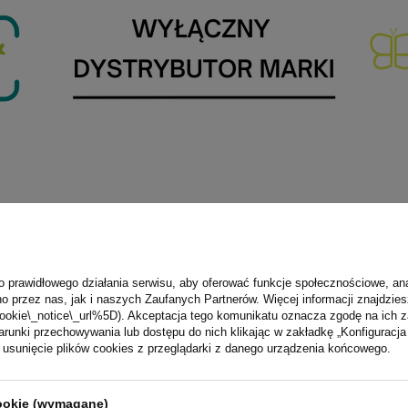
o prawidłowego działania serwisu, aby oferować funkcje społecznościowe, an
o przez nas, jak i naszych Zaufanych Partnerów. Więcej informacji znajdzies
ookie\_notice\_url%5D). Akceptacja tego komunikatu oznacza zgodę na ich 
runki przechowywania lub dostępu do nich klikając w zakładkę „Konfigurac
marka Outlet
sunięcie plików cookies z przeglądarki z danego urządzenia końcowego.
B0107-B_O
cookie (wymagane)