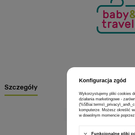
Konfiguracja zgód
Szczegóły
Wykorzystujemy pliki cookies d
działania marketingowe - zarówn
(%5Biai:terms\_privacy\_and\_c
komputerze. Możesz określić wa
Marka
w dowolnym momencie poprzez u
Symbol
Funkcjonalne pliki 