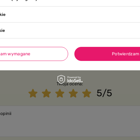
kie
628451387237o
kie
zam wymagane
Potwierdzam 
Twoja ocena:
5/5
opinii