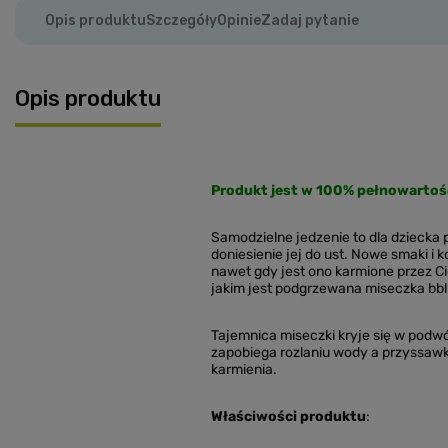
Opis produktu
Szczegóły
Opinie
Zadaj pytanie
Opis produktu
Produkt jest w 100% pełnowartoś
Samodzielne jedzenie to dla dziecka 
doniesienie jej do ust. Nowe smaki i
nawet gdy jest ono karmione przez Cie
jakim jest podgrzewana miseczka bbl
Tajemnica miseczki kryje się w podw
zapobiega rozlaniu wody a przyssawka
karmienia.
Właściwości produktu
: