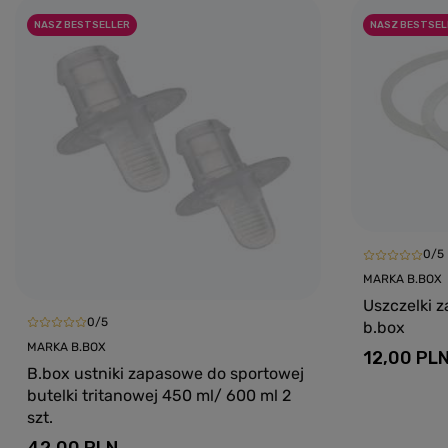
NASZ BESTSELLER
NASZ BESTSEL
0/5
MARKA B.BOX
Uszczelki z
0/5
b.box
MARKA B.BOX
12,00 PL
B.box ustniki zapasowe do sportowej
butelki tritanowej 450 ml/ 600 ml 2
szt.
42,00 PLN