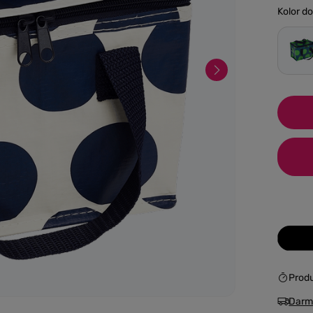
Kolor d
Prod
Darm