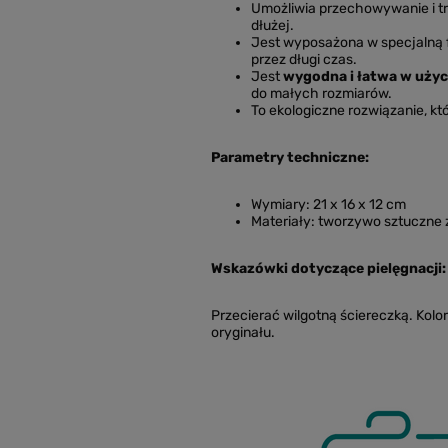
Umożliwia przechowywanie i t
dłużej.
Jest wyposażona w specjalną fo
przez długi czas.
Jest
wygodna i łatwa w użyc
do małych rozmiarów.
To ekologiczne rozwiązanie, kt
Parametry techniczne:
Wymiary: 21 x 16 x 12 cm
Materiały: tworzywo sztuczne z
Wskazówki dotyczące pielęgnacji:
Przecierać wilgotną ściereczką. Kolo
oryginału.