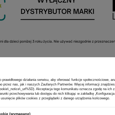
i dla dzieci poniżej 3 roku życia. Nie używać niezgodnie z przeznacze
o prawidłowego działania serwisu, aby oferować funkcje społecznościowe, an
o przez nas, jak i naszych Zaufanych Partnerów. Więcej informacji znajdzies
ookie\_notice\_url%5D). Akceptacja tego komunikatu oznacza zgodę na ich 
runki przechowywania lub dostępu do nich klikając w zakładkę „Konfigurac
marka RexLondon
sunięcie plików cookies z przeglądarki z danego urządzenia końcowego.
n produkt
Rex International Ltd/ Rex London BV
Więcej
cookie (wymagane)