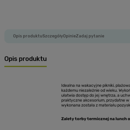
Opis produktu
Szczegóły
Opinie
Zadaj pytanie
Opis produktu
Idealna na wakacyjne pikniki, plażo
każdemu niezależnie od wieku. Wykoń
ułatwia dostęp do jej wnętrza, a uch
praktyczne akcesorium, przydatne w
wykonana została z materiału pozys
Z
alety torby termicznej na lunch 