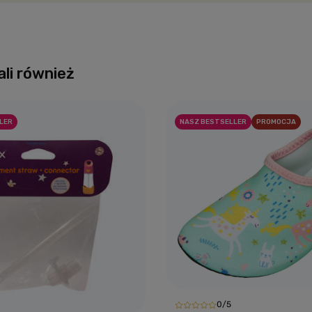
ali również
LER
NASZ BESTSELLER
PROMOCJA
0/5