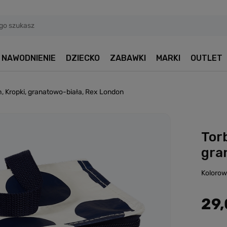
NAWODNIENIE
DZIECKO
ZABAWKI
MARKI
OUTLET
h, Kropki, granatowo-biała, Rex London
Tor
gra
Kolorow
29,