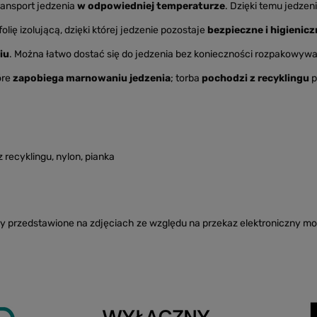
ransport jedzenia
w odpowiedniej temperaturze
. Dzięki temu jedzen
lię izolującą, dzięki której jedzenie pozostaje
bezpieczne i higienicz
iu
. Można łatwo dostać się do jedzenia bez konieczności rozpakowywani
óre
zapobiega marnowaniu jedzenia
; torba
pochodzi z recyklingu
p
 recyklingu, nylon, pianka
ry przedstawione na zdjęciach ze względu na przekaz elektroniczny mo