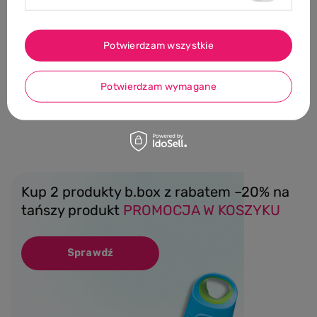
0/5
Potwierdzam wszystkie
MARKA B.BOX
B.box ustniki zapasowe do butelki
tritanowej, 2 szt.
Potwierdzam wymagane
42,00 PLN
Kup 2 produkty b.box z rabatem –20% na
tańszy produkt
PROMOCJA W KOSZYKU
Sprawdź