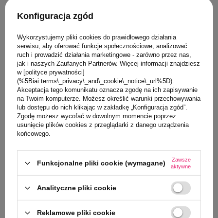
Zadaj pytanie
Konfiguracja zgód
Wykorzystujemy pliki cookies do prawidłowego działania
serwisu, aby oferować funkcje społecznościowe, analizować
Klienci, którzy oglądali ten produkt,
ruch i prowadzić działania marketingowe - zarówno przez nas,
jak i naszych Zaufanych Partnerów. Więcej informacji znajdziesz
oglądali również
w [polityce prywatności]
(%5Biai:terms\_privacy\_and\_cookie\_notice\_url%5D).
Akceptacja tego komunikatu oznacza zgodę na ich zapisywanie
na Twoim komputerze. Możesz określić warunki przechowywania
NASZ BESTSELLER
NASZ BESTSELLE
lub dostępu do nich klikając w zakładkę „Konfiguracja zgód”.
0/5
Zgodę możesz wycofać w dowolnym momencie poprzez
MARKA B.BOX
usunięcie plików cookies z przeglądarki z danego urządzenia
końcowego.
b.box Butelka
dla dzieci J
380 ml
Zawsze
Funkcjonalne pliki cookie (wymagane)
aktywne
59,00 PLN
Analityczne pliki cookie
Reklamowe pliki cookie