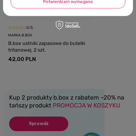
Potwierdzam wymagane
0/5
MARKA B.BOX
B.box ustniki zapasowe do butelki
tritanowej, 2 szt.
42,00 PLN
Kup 2 produkty b.box z rabatem –20% na
tańszy produkt
PROMOCJA W KOSZYKU
Sprawdź