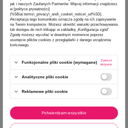
jak i naszych Zaufanych Partnerów. Więcej informacji znajdziesz
Opinie
w [polityce prywatności]
(%5Biai:terms\_privacy\_and\_cookie\_notice\_url%5D).
Akceptacja tego komunikatu oznacza zgodę na ich zapisywanie
Zadaj pytanie
na Twoim komputerze. Możesz określić warunki przechowywania
lub dostępu do nich klikając w zakładkę „Konfiguracja zgód”.
Zgodę możesz wycofać w dowolnym momencie poprzez
usunięcie plików cookies z przeglądarki z danego urządzenia
Klienci, którzy oglądali ten produkt,
końcowego.
oglądali również
Zawsze
Funkcjonalne pliki cookie (wymagane)
aktywne
NASZ BESTSELLER
NASZ BESTSELLE
Analityczne pliki cookie
0/5
MARKA B.BOX
Reklamowe pliki cookie
B.box ustnik
sportowej but
ml/ 600 ml 2 
Potwierdzam wszystkie
42,00 PLN