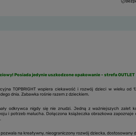
Bezp
ciowy! Posiada jedynie uszkodzone opakowanie - strefa OUTLET
acyjna TOPBRIGHT wspiera ciekawość i rozwój dzieci w wieku od 12
żdego dnia. Zabawka rośnie razem z dzieckiem.
mały odkrywca nigdy się nie znudzi. Jedną z ważniejszych zalet k
oju i potrzeb malucha. Dołączona książeczka obrazkowa zapoznaje d
.
 pozwala na kreatywny, nieograniczony rozwój dziecka, dostosowany d