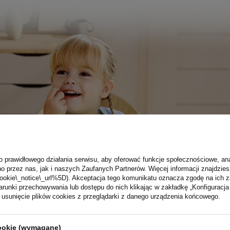
o prawidłowego działania serwisu, aby oferować funkcje społecznościowe, an
o przez nas, jak i naszych Zaufanych Partnerów. Więcej informacji znajdzies
ookie\_notice\_url%5D). Akceptacja tego komunikatu oznacza zgodę na ich 
runki przechowywania lub dostępu do nich klikając w zakładkę „Konfigurac
sunięcie plików cookies z przeglądarki z danego urządzenia końcowego.
cookie (wymagane)