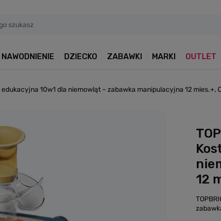
NAWODNIENIE
DZIECKO
ZABAWKI
MARKI
OUTLET
 edukacyjna 10w1 dla niemowląt – zabawka manipulacyjna 12 mies.+,
TOP
Kos
nie
12 
TOPBRIG
zabawka