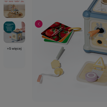
+
5
więcej