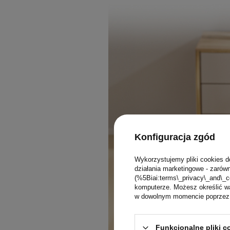
Konfiguracja zgód
Wykorzystujemy pliki cookies d
działania marketingowe - zarówn
(%5Biai:terms\_privacy\_and\_c
komputerze. Możesz określić wa
w dowolnym momencie poprzez u
Funkcjonalne pliki 