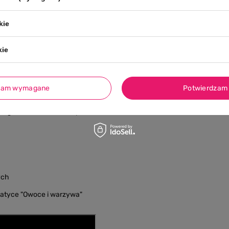
kie
kie
zam wymagane
Potwierdzam 
długości oraz 36,8 cm wysokości
ych
matyce "Owoce i warzywa"