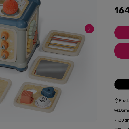
164
Prod
Darm
30
dn