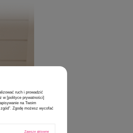
alizować ruch i prowadzić
z w [polityce prywatności]
zapisywanie na Twoim
ja zgód”. Zgodę możesz wycofać
Zawsze aktywne