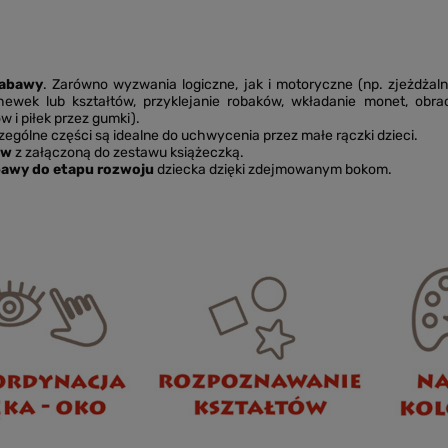
zabawy
. Zarówno wyzwania logiczne, jak i motoryczne (np. zjeżdżalni
ewek lub kształtów, przyklejanie robaków, wkładanie monet, obrac
 i piłek przez gumki).
ególne części są idealne do uchwycenia przez małe rączki dzieci.
yw
z załączoną do zestawu książeczką.
awy do etapu rozwoju
dziecka dzięki zdejmowanym bokom.