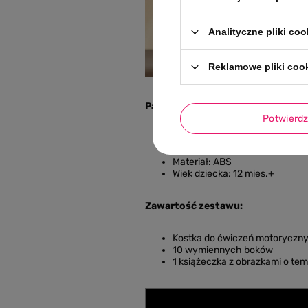
Analityczne pliki coo
Reklamowe pliki coo
Parametry techniczne:
Potwierd
Waga: 1,32 kg (2,91 funta)
Wymiary: 18,5 cm szerokości i 
Materiał: ABS
Wiek dziecka: 12 mies.+
Zawartość zestawu:
Kostka do ćwiczeń motoryczn
10 wymiennych boków
1 książeczka z obrazkami o te