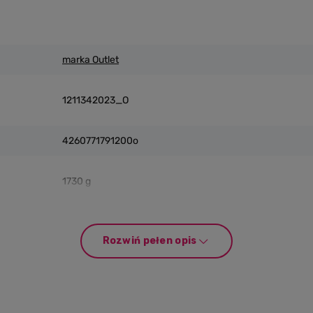
marka Outlet
1211342023_O
4260771791200o
1730 g
Rozwiń pełen opis