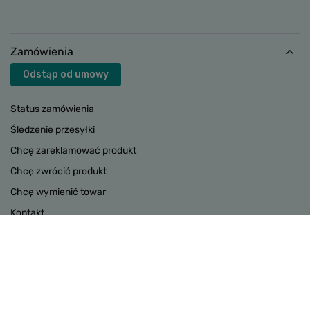
Zamówienia
Odstąp od umowy
Status zamówienia
Śledzenie przesyłki
Chcę zareklamować produkt
Chcę zwrócić produkt
Chcę wymienić towar
Kontakt
Konto
INFORMACJE