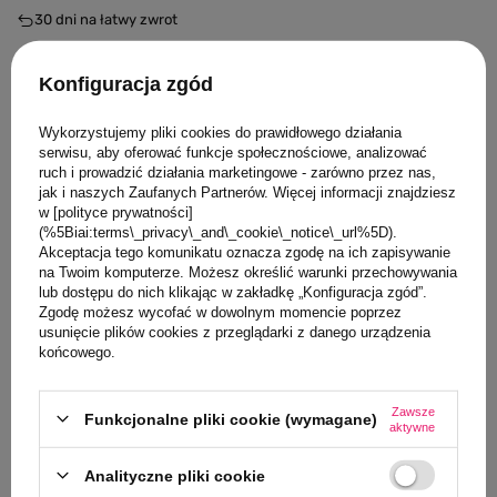
30
dni na łatwy zwrot
Bezpieczne zakupy
Konfiguracja zgód
Wykorzystujemy pliki cookies do prawidłowego działania
Opis produktu
serwisu, aby oferować funkcje społecznościowe, analizować
ruch i prowadzić działania marketingowe - zarówno przez nas,
jak i naszych Zaufanych Partnerów. Więcej informacji znajdziesz
Szczegóły
w [polityce prywatności]
(%5Biai:terms\_privacy\_and\_cookie\_notice\_url%5D).
Akceptacja tego komunikatu oznacza zgodę na ich zapisywanie
Opinie
na Twoim komputerze. Możesz określić warunki przechowywania
lub dostępu do nich klikając w zakładkę „Konfiguracja zgód”.
Zgodę możesz wycofać w dowolnym momencie poprzez
Zadaj pytanie
usunięcie plików cookies z przeglądarki z danego urządzenia
końcowego.
Klienci, którzy oglądali ten produkt,
Zawsze
Funkcjonalne pliki cookie (wymagane)
aktywne
oglądali również
Analityczne pliki cookie