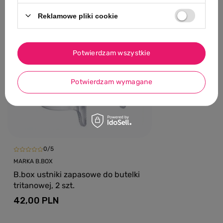
NASZ BESTSELLER
NASZ BESTSELLE
Reklamowe pliki cookie
0/5
MARKA POTETTE
Potette Easy
Potwierdzam wszystkie
składany jas
45,00 PLN
Potwierdzam wymagane
0/5
MARKA B.BOX
B.box ustniki zapasowe do butelki
tritanowej, 2 szt.
42,00 PLN