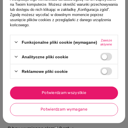
Klienci, którzy oglądali ten produkt,
na Twoim komputerze. Możesz określić warunki przechowywania
lub dostępu do nich klikając w zakładkę „Konfiguracja zgód”.
oglądali również
Zgodę możesz wycofać w dowolnym momencie poprzez
usunięcie plików cookies z przeglądarki z danego urządzenia
końcowego.
NASZ BESTSELLER
NASZ BESTSELLE
0/5
Zawsze
Funkcjonalne pliki cookie (wymagane)
aktywne
MARKA PLAYSHO
Buty do pływa
Analityczne pliki cookie
Playshoes
50,15 PLN
Reklamowe pliki cookie
Najniższa cena 
przed wprowadz
59,00 PLN
-15%
Potwierdzam wszystkie
Potwierdzam wymagane
0/5
MARKA B.BOX