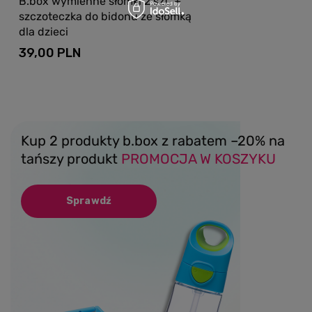
B.box wymienne słomki 2 szt. +
szczoteczka do bidonu ze słomką
dla dzieci
39,00 PLN
Kup 2 produkty b.box z rabatem –20% na
tańszy produkt
PROMOCJA W KOSZYKU
Sprawdź