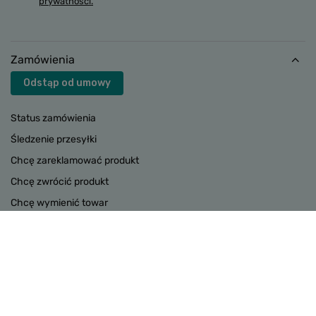
prywatności.
Zamówienia
Odstąp od umowy
Status zamówienia
Śledzenie przesyłki
Chcę zareklamować produkt
Chcę zwrócić produkt
Chcę wymienić towar
Kontakt
Konto
INFORMACJE