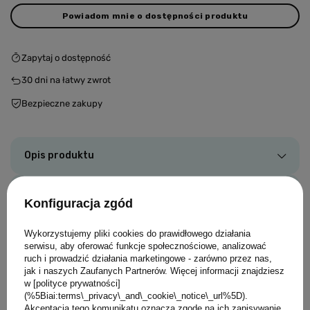
Powiadom mnie o dostępności produktu
Zapytaj o dostępność
30
dni na łatwy zwrot
Bezpieczne zakupy
Opis produktu
Szczegóły
Konfiguracja zgód
Opinie
Wykorzystujemy pliki cookies do prawidłowego działania
serwisu, aby oferować funkcje społecznościowe, analizować
ruch i prowadzić działania marketingowe - zarówno przez nas,
Zadaj pytanie
jak i naszych Zaufanych Partnerów. Więcej informacji znajdziesz
w [polityce prywatności]
(%5Biai:terms\_privacy\_and\_cookie\_notice\_url%5D).
Akceptacja tego komunikatu oznacza zgodę na ich zapisywanie