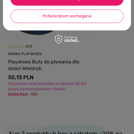
- zabawka op
szkiełkami 3
Potwierdzam wymagane
23,00 PLN
0/5
MARKA PLAYSHOES
Playshoes Buty do pływania dla
dzieci Wieloryb
50,15 PLN
Najniższa cena produktu w okresie 30 dni
przed wprowadzeniem obniżki:
59,00 PLN
-15%
Kup 2 produkty b.box z rabatem –20% na