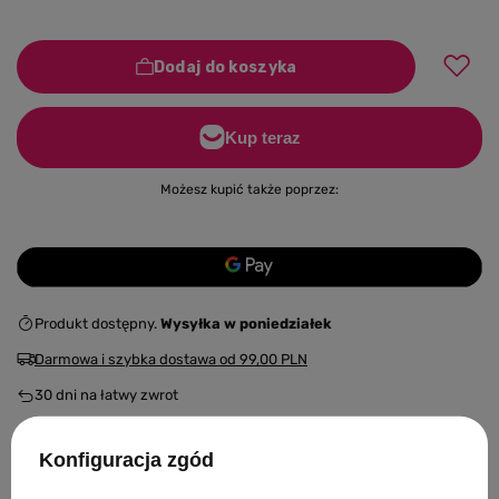
Dodaj do koszyka
Możesz kupić także poprzez:
Produkt dostępny
Wysyłka
w poniedziałek
Darmowa i szybka dostawa
od
99,00 PLN
30
dni na łatwy zwrot
Bezpieczne zakupy
Konfiguracja zgód