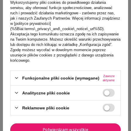
Wykorzystujemy pliki cookies do prawidłowego działania
Opis produktu
serwisu, aby oferować funkcje społecznościowe, analizować
ruch i prowadzić działania marketingowe - zarówno przez nas,
jak i naszych Zaufanych Partnerów. Więcej informacji znajdziesz
Szczegóły
w [polityce prywatności]
(%5Biai:terms\_privacy\_and\_cookie\_notice\_url%5D).
Akceptacja tego komunikatu oznacza zgodę na ich zapisywanie
Opinie
na Twoim komputerze. Możesz określić warunki przechowywania
lub dostępu do nich klikając w zakładkę „Konfiguracja zgód”.
Zgodę możesz wycofać w dowolnym momencie poprzez
Zadaj pytanie
usunięcie plików cookies z przeglądarki z danego urządzenia
końcowego.
Klienci, którzy oglądali ten produkt,
Zawsze
Funkcjonalne pliki cookie (wymagane)
aktywne
oglądali również
Analityczne pliki cookie
NASZ BESTSELLER
PROMOCJA
NASZ BESTSELLE
Reklamowe pliki cookie
0/5
MARKA REXLOND
Rex London K
Potwierdzam wszystkie