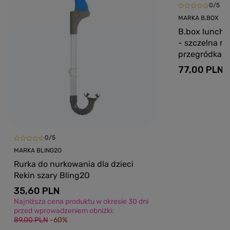
0/5
MARKA B.BOX
B.box lunchbo
- szczelna mi
przegródkami
77,00 PLN
0/5
MARKA BLING2O
Rurka do nurkowania dla dzieci
Rekin szary Bling2O
35,60 PLN
Najniższa cena produktu w okresie 30 dni
przed wprowadzeniem obniżki:
89,00 PLN
-60%