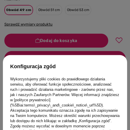
Obwód 49 cm
Obwód 51 cm
Obwód 53 cm
Sprawdź wymiary produktu
Dodaj do koszyka
Konfiguracja zgód
Możesz kupić także poprzez:
Wykorzystujemy pliki cookies do prawidłowego działania
serwisu, aby oferować funkcje społecznościowe, analizować
ruch i prowadzić działania marketingowe - zarówno przez nas,
jak i naszych Zaufanych Partnerów. Więcej informacji znajdziesz
w [polityce prywatności]
(%5Biai:terms\_privacy\_and\_cookie\_notice\_url%5D).
Produkt dostępny
Wysyłka
we wtorek
Akceptacja tego komunikatu oznacza zgodę na ich zapisywanie
na Twoim komputerze. Możesz określić warunki przechowywania
Darmowa i szybka dostawa
od
99,00 PLN
lub dostępu do nich klikając w zakładkę „Konfiguracja zgód”.
Zgodę możesz wycofać w dowolnym momencie poprzez
30
dni na łatwy zwrot