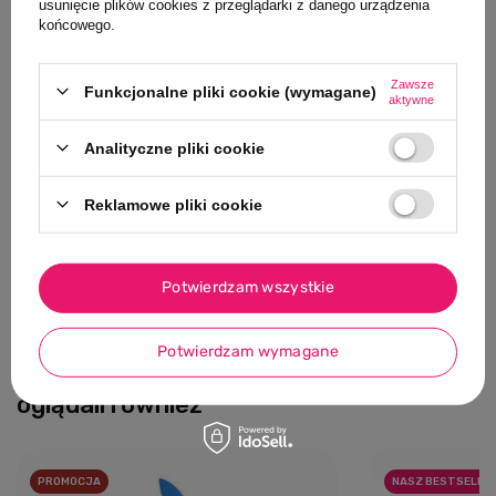
usunięcie plików cookies z przeglądarki z danego urządzenia
Bezpieczne zakupy
końcowego.
Zawsze
Funkcjonalne pliki cookie (wymagane)
aktywne
Opis produktu
Analityczne pliki cookie
Szczegóły
Reklamowe pliki cookie
Opinie
Zadaj pytanie
Potwierdzam wszystkie
Potwierdzam wymagane
Klienci, którzy oglądali ten produkt,
oglądali również
PROMOCJA
NASZ BESTSELLE