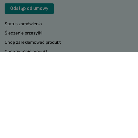
Odstąp od umowy
Status zamówienia
Śledzenie przesyłki
Chcę zareklamować produkt
Chcę zwrócić produkt
Chcę wymienić towar
Kontakt
Konto
INFORMACJE
POMOC