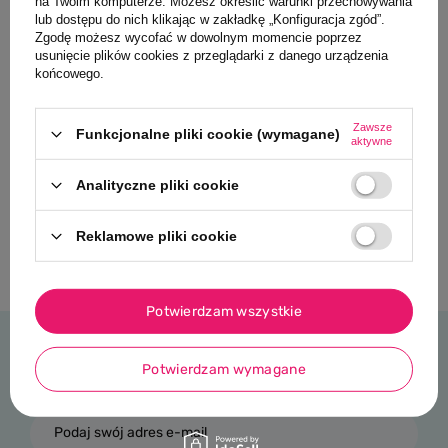
na Twoim komputerze. Możesz określić warunki przechowywania
lub dostępu do nich klikając w zakładkę „Konfiguracja zgód”.
Zgodę możesz wycofać w dowolnym momencie poprzez
usunięcie plików cookies z przeglądarki z danego urządzenia
końcowego.
Zawsze
Funkcjonalne pliki cookie (wymagane)
aktywne
Analityczne pliki cookie
Reklamowe pliki cookie
Potwierdzam wszystkie
NEWSLETTER
Potwierdzam wymagane
Bądź na bieżąco z nowościami i promocjami
Podaj swój adres e-mail