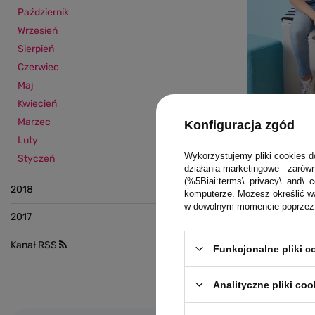
Październik
Wrzesień
Sierpień
Czerwiec
Maj
Kwiecień
Tritanowy 
Marzec
Konfiguracja zgód
nagrodzon
Luty
Wykorzystujemy pliki cookies d
Design Aw
Styczeń
działania marketingowe - zarówn
Czytaj więcej
(%5Biai:terms\_privacy\_and\_c
2018
komputerze. Możesz określić wa
w dowolnym momencie poprzez u
2017
Kanał RSS
Funkcjonalne pliki 
Analityczne pliki coo