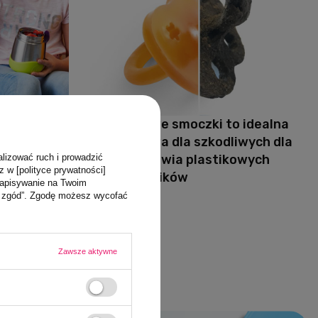
ox z
Kauczukowe smoczki to idealna
uct Design
alternatywa dla szkodliwych dla
alizować ruch i prowadzić
ziemi i zdrowia plastikowych
z w [polityce prywatności]
odpowiedników
zapisywanie na Twoim
ja zgód”. Zgodę możesz wycofać
Czytaj więcej
Zawsze aktywne