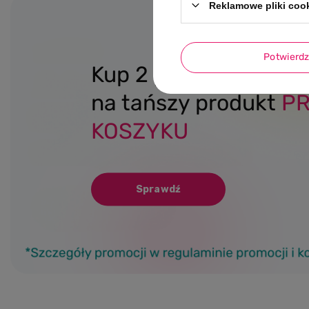
Reklamowe pliki coo
Potwierd
Kup 2 produkty b.bo
na tańszy produkt
P
KOSZYKU
Sprawdź