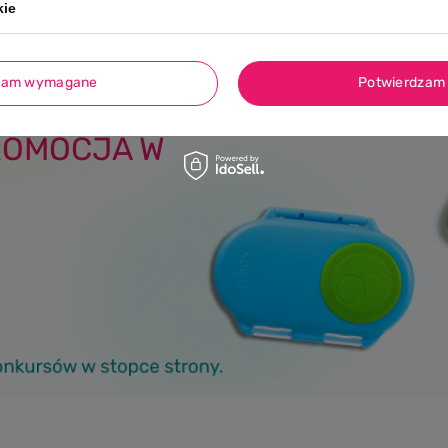
kie
zam wymagane
Potwierdzam 
x z rabatem –20%
ROMOCJA W