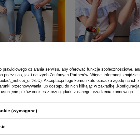
bidon ze słomką b.box
Termos na jedzenie b.b
y na European Product
nagrodą European Prod
o prawidłowego działania serwisu, aby oferować funkcje społecznościowe, an
ard
Award
o przez nas, jak i naszych Zaufanych Partnerów. Więcej informacji znajdzies
Czytaj więcej
ookie\_notice\_url%5D). Akceptacja tego komunikatu oznacza zgodę na ich 
runki przechowywania lub dostępu do nich klikając w zakładkę „Konfigurac
sunięcie plików cookies z przeglądarki z danego urządzenia końcowego.
cookie (wymagane)
kie